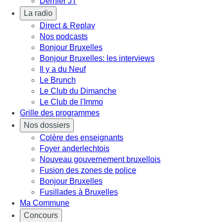
Dernier JT
La radio
Direct & Replay
Nos podcasts
Bonjour Bruxelles
Bonjour Bruxelles: les interviews
Il y a du Neuf
Le Brunch
Le Club du Dimanche
Le Club de l'Immo
Grille des programmes
Nos dossiers
Colère des enseignants
Foyer anderlechtois
Nouveau gouvernement bruxellois
Fusion des zones de police
Bonjour Bruxelles
Fusillades à Bruxelles
Ma Commune
Concours