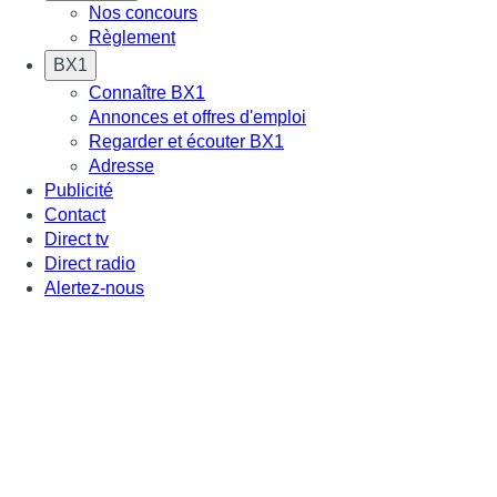
Nos concours
Règlement
BX1
Connaître BX1
Annonces et offres d'emploi
Regarder et écouter BX1
Adresse
Publicité
Contact
Direct tv
Direct radio
Alertez-nous