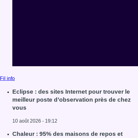
Fil info
Eclipse : des sites Internet pour trouver le
meilleur poste d’observation près de chez
vous
10 août 2026 - 19:12
Lire l'article Eclipse : des sites Internet pour trouver le 
Chaleur : 95% des maisons de repos et