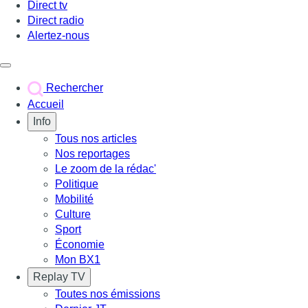
Direct tv
Direct radio
Alertez-nous
Déclencher le menu
Rechercher
Accueil
Info
Tous nos articles
Nos reportages
Le zoom de la rédac'
Politique
Mobilité
Culture
Sport
Économie
Mon BX1
Replay TV
Toutes nos émissions