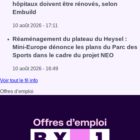
hôpitaux doivent être rénovés, selon
Embuild
10 août 2026 - 17:11
Lire l'article Chaleur : 95% des maisons de repos et hôpi
Réaménagement du plateau du Heysel :
Mini-Europe dénonce les plans du Parc des
Sports dans le cadre du projet NEO
10 août 2026 - 16:49
Lire l'article Réaménagement du plateau du Heysel : Min
Voir tout le fil info
Offres d’emploi