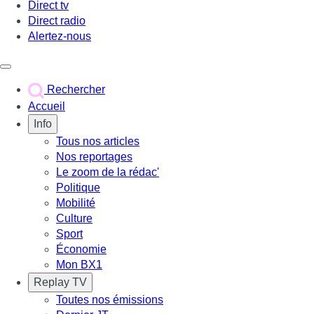
Direct tv
Direct radio
Alertez-nous
Déclencher le menu
Rechercher
Accueil
Info
Tous nos articles
Nos reportages
Le zoom de la rédac'
Politique
Mobilité
Culture
Sport
Économie
Mon BX1
Replay TV
Toutes nos émissions