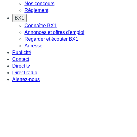
Nos concours
Règlement
BX1
Connaître BX1
Annonces et offres d'emploi
Regarder et écouter BX1
Adresse
Publicité
Contact
Direct tv
Direct radio
Alertez-nous