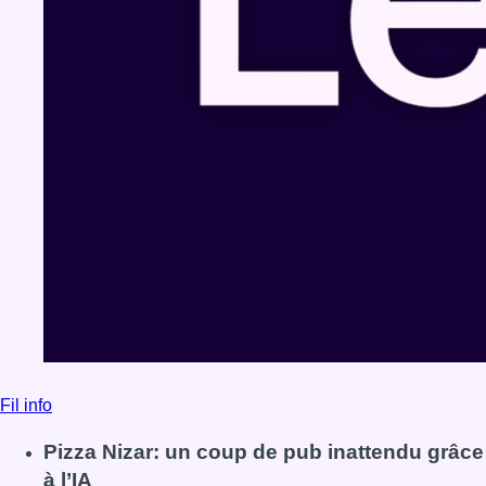
Fil info
Pizza Nizar: un coup de pub inattendu grâce
à l’IA