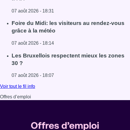
07 août 2026 - 18:31
Lire l'article Pizza Nizar: un coup de pub inattendu grâce à
Foire du Midi: les visiteurs au rendez-vous
grâce à la météo
07 août 2026 - 18:14
Lire l'article Foire du Midi: les visiteurs au rendez-vous g
Les Bruxellois respectent mieux les zones
30 ?
07 août 2026 - 18:07
Lire l'article Les Bruxellois respectent mieux les zones 30
Voir tout le fil info
Offres d’emploi