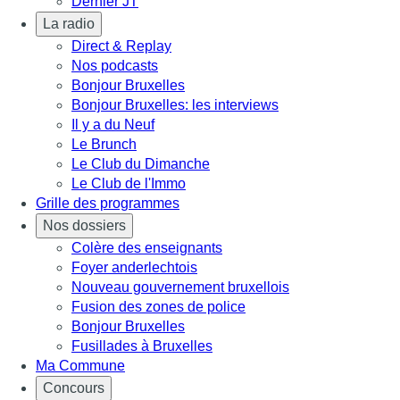
Dernier JT
La radio
Direct & Replay
Nos podcasts
Bonjour Bruxelles
Bonjour Bruxelles: les interviews
Il y a du Neuf
Le Brunch
Le Club du Dimanche
Le Club de l'Immo
Grille des programmes
Nos dossiers
Colère des enseignants
Foyer anderlechtois
Nouveau gouvernement bruxellois
Fusion des zones de police
Bonjour Bruxelles
Fusillades à Bruxelles
Ma Commune
Concours