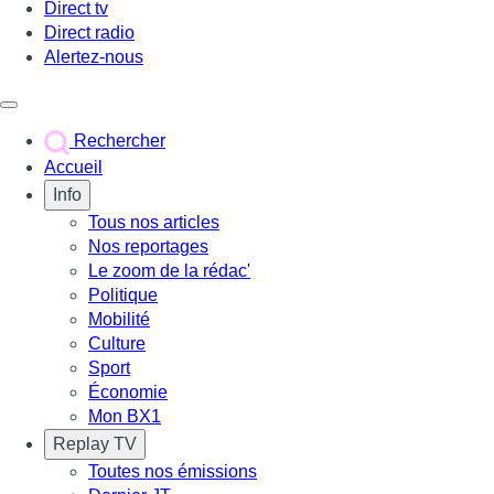
Direct tv
Direct radio
Alertez-nous
Déclencher le menu
Rechercher
Accueil
Info
Tous nos articles
Nos reportages
Le zoom de la rédac'
Politique
Mobilité
Culture
Sport
Économie
Mon BX1
Replay TV
Toutes nos émissions