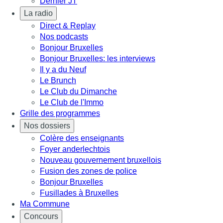
Dernier JT
La radio
Direct & Replay
Nos podcasts
Bonjour Bruxelles
Bonjour Bruxelles: les interviews
Il y a du Neuf
Le Brunch
Le Club du Dimanche
Le Club de l'Immo
Grille des programmes
Nos dossiers
Colère des enseignants
Foyer anderlechtois
Nouveau gouvernement bruxellois
Fusion des zones de police
Bonjour Bruxelles
Fusillades à Bruxelles
Ma Commune
Concours