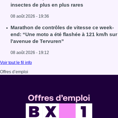
insectes de plus en plus rares
08 août 2026 - 19:36
Lire l'article Au Moeraske, Bart Hanssens recense des ins
Marathon de contrôles de vitesse ce week-
end: “Une moto a été flashée à 121 km/h sur
l’avenue de Tervuren”
08 août 2026 - 19:12
Lire l'article Marathon de contrôles de vitesse ce week-e
Voir tout le fil info
Offres d’emploi