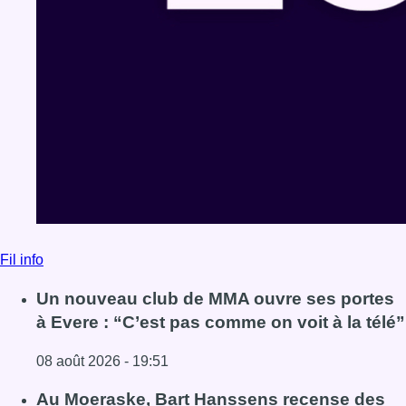
Fil info
Un nouveau club de MMA ouvre ses portes
à Evere : “C’est pas comme on voit à la télé”
08 août 2026 - 19:51
Lire l'article Un nouveau club de MMA ouvre ses portes à E
Au Moeraske, Bart Hanssens recense des