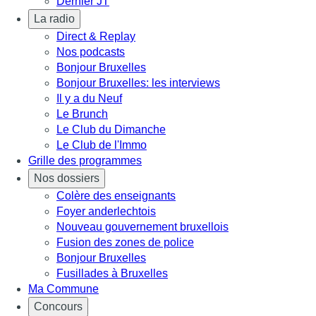
Dernier JT
La radio
Direct & Replay
Nos podcasts
Bonjour Bruxelles
Bonjour Bruxelles: les interviews
Il y a du Neuf
Le Brunch
Le Club du Dimanche
Le Club de l'Immo
Grille des programmes
Nos dossiers
Colère des enseignants
Foyer anderlechtois
Nouveau gouvernement bruxellois
Fusion des zones de police
Bonjour Bruxelles
Fusillades à Bruxelles
Ma Commune
Concours