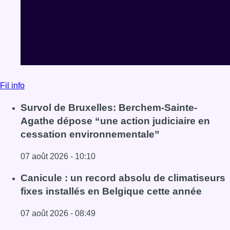
Fil info
Survol de Bruxelles: Berchem-Sainte-
Agathe dépose “une action judiciaire en
cessation environnementale”
07 août 2026 - 10:10
Lire l'article Survol de Bruxelles: Berchem-Sainte-Agathe
Canicule : un record absolu de climatiseurs
fixes installés en Belgique cette année
07 août 2026 - 08:49