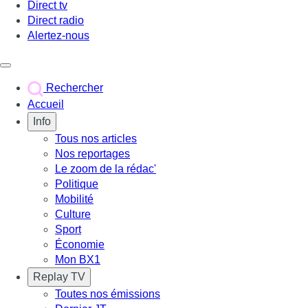
Direct tv
Direct radio
Alertez-nous
Déclencher le menu
Rechercher
Accueil
Info
Tous nos articles
Nos reportages
Le zoom de la rédac'
Politique
Mobilité
Culture
Sport
Économie
Mon BX1
Replay TV
Toutes nos émissions