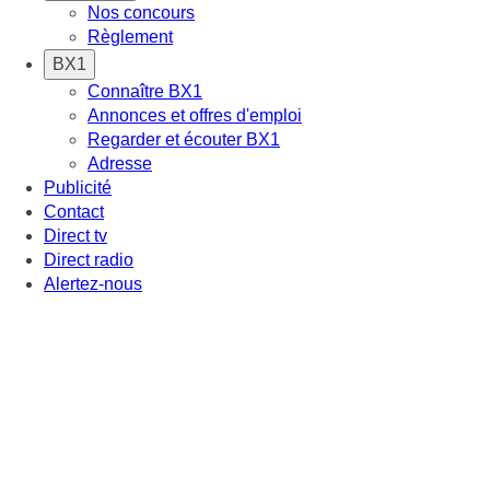
Nos concours
Règlement
BX1
Connaître BX1
Annonces et offres d'emploi
Regarder et écouter BX1
Adresse
Publicité
Contact
Direct tv
Direct radio
Alertez-nous