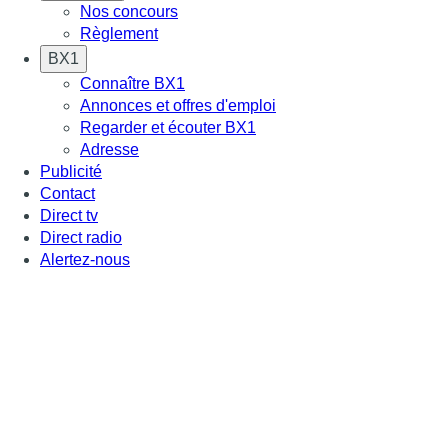
Nos concours
Règlement
BX1
Connaître BX1
Annonces et offres d'emploi
Regarder et écouter BX1
Adresse
Publicité
Contact
Direct tv
Direct radio
Alertez-nous