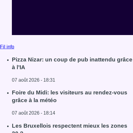
Fil info
Pizza Nizar: un coup de pub inattendu grâce
à l’IA
07 août 2026 - 18:31
Lire l'article Pizza Nizar: un coup de pub inattendu grâce à
Foire du Midi: les visiteurs au rendez-vous
grâce à la météo
07 août 2026 - 18:14
Lire l'article Foire du Midi: les visiteurs au rendez-vous g
Les Bruxellois respectent mieux les zones