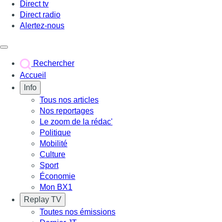
Direct tv
Direct radio
Alertez-nous
Déclencher le menu
Rechercher
Accueil
Info
Tous nos articles
Nos reportages
Le zoom de la rédac'
Politique
Mobilité
Culture
Sport
Économie
Mon BX1
Replay TV
Toutes nos émissions