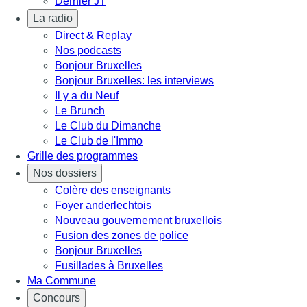
Dernier JT
La radio
Direct & Replay
Nos podcasts
Bonjour Bruxelles
Bonjour Bruxelles: les interviews
Il y a du Neuf
Le Brunch
Le Club du Dimanche
Le Club de l'Immo
Grille des programmes
Nos dossiers
Colère des enseignants
Foyer anderlechtois
Nouveau gouvernement bruxellois
Fusion des zones de police
Bonjour Bruxelles
Fusillades à Bruxelles
Ma Commune
Concours