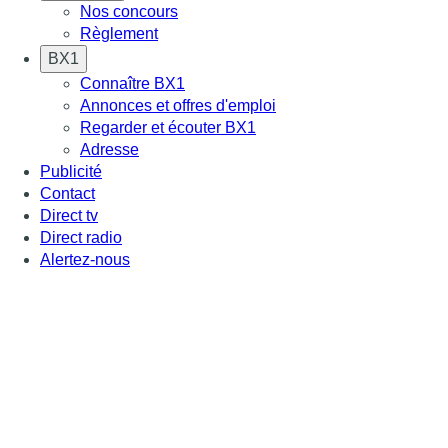
Nos concours
Règlement
BX1
Connaître BX1
Annonces et offres d'emploi
Regarder et écouter BX1
Adresse
Publicité
Contact
Direct tv
Direct radio
Alertez-nous