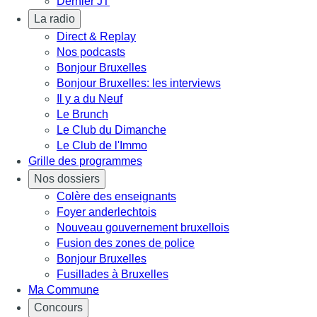
Dernier JT
La radio
Direct & Replay
Nos podcasts
Bonjour Bruxelles
Bonjour Bruxelles: les interviews
Il y a du Neuf
Le Brunch
Le Club du Dimanche
Le Club de l'Immo
Grille des programmes
Nos dossiers
Colère des enseignants
Foyer anderlechtois
Nouveau gouvernement bruxellois
Fusion des zones de police
Bonjour Bruxelles
Fusillades à Bruxelles
Ma Commune
Concours