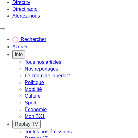
Direct tv
Direct radio
Alertez-nous
Déclencher le menu
Rechercher
Accueil
Info
Tous nos articles
Nos reportages
Le zoom de la rédac'
Politique
Mobilité
Culture
Sport
Économie
Mon BX1
Replay TV
Toutes nos émissions