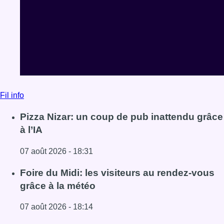
Fil info
Pizza Nizar: un coup de pub inattendu grâce
à l’IA
07 août 2026 - 18:31
Lire l'article Pizza Nizar: un coup de pub inattendu grâce à
Foire du Midi: les visiteurs au rendez-vous
grâce à la météo
07 août 2026 - 18:14