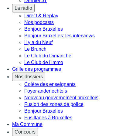
Dernier JT
La radio
Direct & Replay
Nos podcasts
Bonjour Bruxelles
Bonjour Bruxelles: les interviews
Il y a du Neuf
Le Brunch
Le Club du Dimanche
Le Club de l'Immo
Grille des programmes
Nos dossiers
Colère des enseignants
Foyer anderlechtois
Nouveau gouvernement bruxellois
Fusion des zones de police
Bonjour Bruxelles
Fusillades à Bruxelles
Ma Commune
Concours