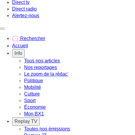
Direct tv
Direct radio
Alertez-nous
Déclencher le menu
Rechercher
Accueil
Info
Tous nos articles
Nos reportages
Le zoom de la rédac'
Politique
Mobilité
Culture
Sport
Économie
Mon BX1
Replay TV
Toutes nos émissions