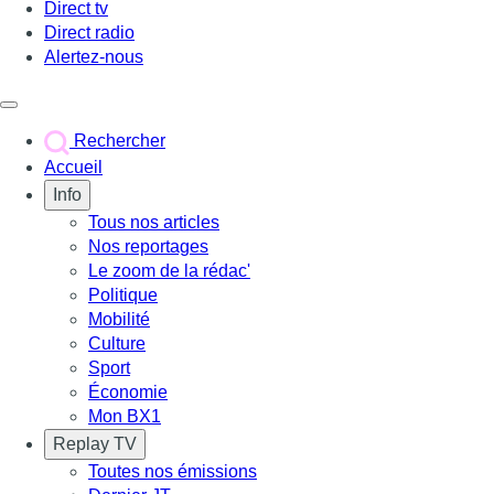
Direct tv
Direct radio
Alertez-nous
Déclencher le menu
Rechercher
Accueil
Info
Tous nos articles
Nos reportages
Le zoom de la rédac'
Politique
Mobilité
Culture
Sport
Économie
Mon BX1
Replay TV
Toutes nos émissions