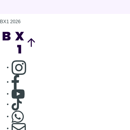
BX1 2026
Back to top
Consulter page Instagram
Consulter page Facebook
Consulter Youtube
Consulter TikTok
Nous rejoindre sur Whatsapp
S'abonner à notre newsletter