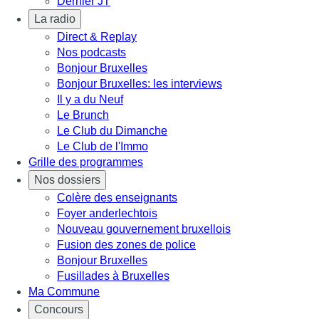
Dernier JT
La radio
Direct & Replay
Nos podcasts
Bonjour Bruxelles
Bonjour Bruxelles: les interviews
Il y a du Neuf
Le Brunch
Le Club du Dimanche
Le Club de l'Immo
Grille des programmes
Nos dossiers
Colère des enseignants
Foyer anderlechtois
Nouveau gouvernement bruxellois
Fusion des zones de police
Bonjour Bruxelles
Fusillades à Bruxelles
Ma Commune
Concours