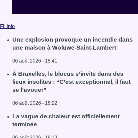
Fil info
Une explosion provoque un incendie dans
une maison à Woluwe-Saint-Lambert
06 août 2026 - 18:41
Lire l'article Une explosion provoque un incendie dans 
À Bruxelles, le blocus s’invite dans des
lieux insolites : “C’est exceptionnel, il faut
se l’avouer”
06 août 2026 - 18:22
Lire l'article À Bruxelles, le blocus s’invite dans des lieux i
La vague de chaleur est officiellement
terminée
06 août 2026 - 18:13