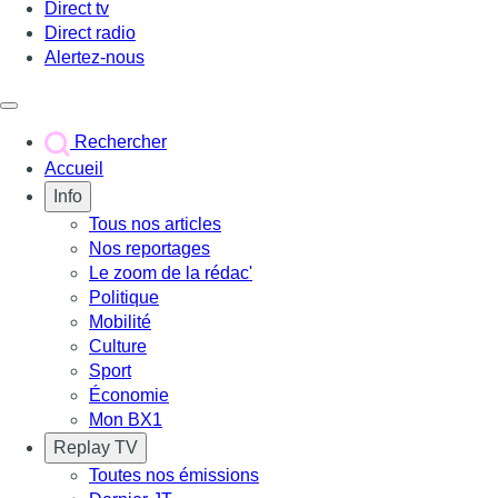
Direct tv
Direct radio
Alertez-nous
Déclencher le menu
Rechercher
Accueil
Info
Tous nos articles
Nos reportages
Le zoom de la rédac'
Politique
Mobilité
Culture
Sport
Économie
Mon BX1
Replay TV
Toutes nos émissions