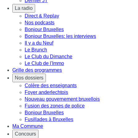
Dernier JT
La radio
Direct & Replay
Nos podcasts
Bonjour Bruxelles
Bonjour Bruxelles: les interviews
Il y a du Neuf
Le Brunch
Le Club du Dimanche
Le Club de l'Immo
Grille des programmes
Nos dossiers
Colère des enseignants
Foyer anderlechtois
Nouveau gouvernement bruxellois
Fusion des zones de police
Bonjour Bruxelles
Fusillades à Bruxelles
Ma Commune
Concours