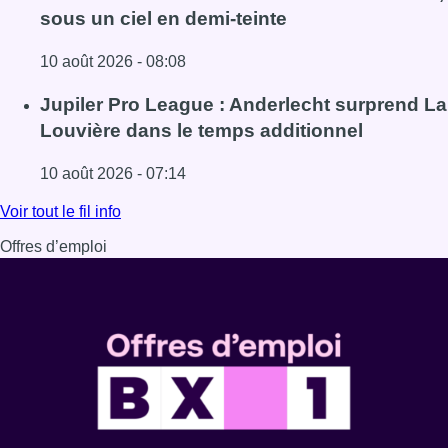
sous un ciel en demi-teinte
10 août 2026 - 08:08
Lire l'article Météo : fraîcheur à la mer et chaleur ailleurs,
Jupiler Pro League : Anderlecht surprend La
Louvière dans le temps additionnel
10 août 2026 - 07:14
Lire l'article Jupiler Pro League : Anderlecht surprend La
Voir tout le fil info
Offres d’emploi