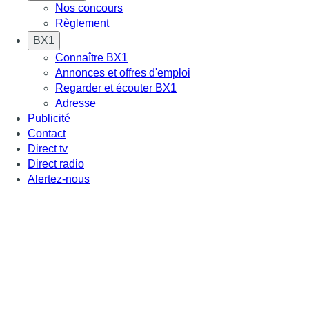
Nos concours
Règlement
BX1
Connaître BX1
Annonces et offres d'emploi
Regarder et écouter BX1
Adresse
Publicité
Contact
Direct tv
Direct radio
Alertez-nous