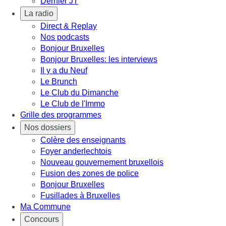
Dernier JT
La radio
Direct & Replay
Nos podcasts
Bonjour Bruxelles
Bonjour Bruxelles: les interviews
Il y a du Neuf
Le Brunch
Le Club du Dimanche
Le Club de l'Immo
Grille des programmes
Nos dossiers
Colère des enseignants
Foyer anderlechtois
Nouveau gouvernement bruxellois
Fusion des zones de police
Bonjour Bruxelles
Fusillades à Bruxelles
Ma Commune
Concours