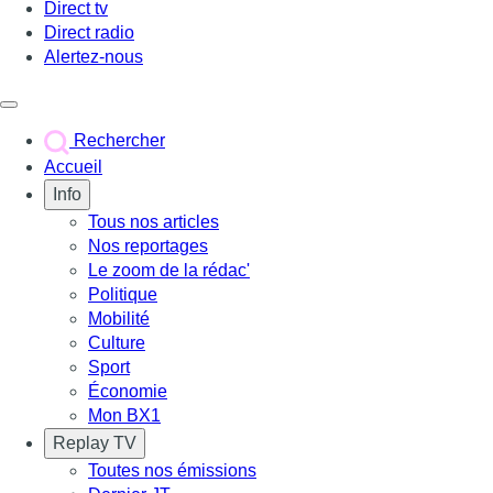
Direct tv
Direct radio
Alertez-nous
Déclencher le menu
Rechercher
Accueil
Info
Tous nos articles
Nos reportages
Le zoom de la rédac'
Politique
Mobilité
Culture
Sport
Économie
Mon BX1
Replay TV
Toutes nos émissions