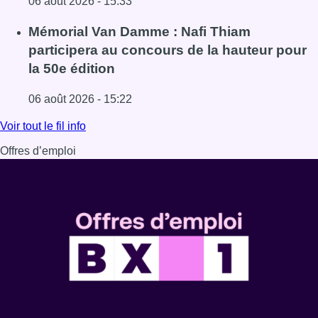
06 août 2026 - 15:33
Lire l'article De faux billets pour “L’Odyssée” en IMAX cir
Mémorial Van Damme : Nafi Thiam
participera au concours de la hauteur pour
la 50e édition
06 août 2026 - 15:22
Lire l'article Mémorial Van Damme : Nafi Thiam participer
Voir tout le fil info
Offres d’emploi