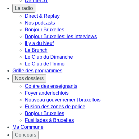
Dernier JT
La radio
Direct & Replay
Nos podcasts
Bonjour Bruxelles
Bonjour Bruxelles: les interviews
Il y a du Neuf
Le Brunch
Le Club du Dimanche
Le Club de l'Immo
Grille des programmes
Nos dossiers
Colère des enseignants
Foyer anderlechtois
Nouveau gouvernement bruxellois
Fusion des zones de police
Bonjour Bruxelles
Fusillades à Bruxelles
Ma Commune
Concours