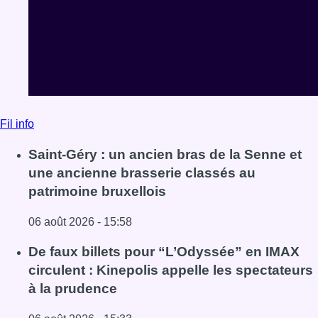
Fil info
Saint-Géry : un ancien bras de la Senne et
une ancienne brasserie classés au
patrimoine bruxellois
06 août 2026 - 15:58
Lire l'article Saint-Géry : un ancien bras de la Senne et 
De faux billets pour “L’Odyssée” en IMAX
circulent : Kinepolis appelle les spectateurs
à la prudence