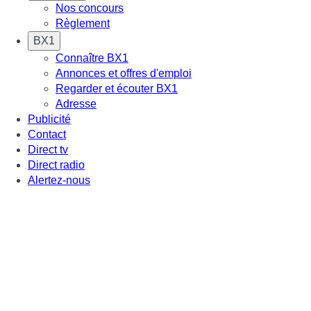
Nos concours
Règlement
BX1
Connaître BX1
Annonces et offres d'emploi
Regarder et écouter BX1
Adresse
Publicité
Contact
Direct tv
Direct radio
Alertez-nous