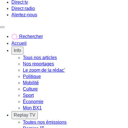
Direct tv
Direct radio
Alertez-nous
Déclencher le menu
Rechercher
Accueil
Info
Tous nos articles
Nos reportages
Le zoom de la rédac'
Politique
Mobilité
Culture
Sport
Économie
Mon BX1
Replay TV
Toutes nos émissions