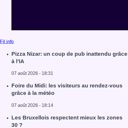
Fil info
Pizza Nizar: un coup de pub inattendu grâce
à l’IA
07 août 2026 - 18:31
Lire l'article Pizza Nizar: un coup de pub inattendu grâce à
Foire du Midi: les visiteurs au rendez-vous
grâce à la météo
07 août 2026 - 18:14
Lire l'article Foire du Midi: les visiteurs au rendez-vous g
Les Bruxellois respectent mieux les zones
30 ?