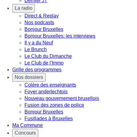
Dernier JT
La radio
Direct & Replay
Nos podcasts
Bonjour Bruxelles
Bonjour Bruxelles: les interviews
Il y a du Neuf
Le Brunch
Le Club du Dimanche
Le Club de l'Immo
Grille des programmes
Nos dossiers
Colère des enseignants
Foyer anderlechtois
Nouveau gouvernement bruxellois
Fusion des zones de police
Bonjour Bruxelles
Fusillades à Bruxelles
Ma Commune
Concours