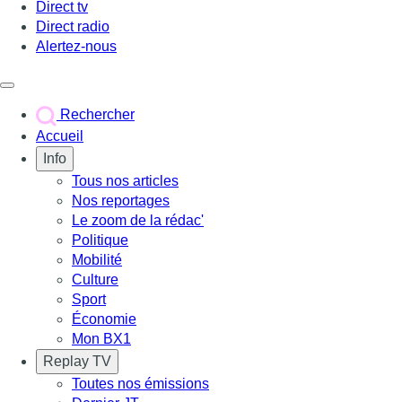
Direct tv
Direct radio
Alertez-nous
Déclencher le menu
Rechercher
Accueil
Info
Tous nos articles
Nos reportages
Le zoom de la rédac'
Politique
Mobilité
Culture
Sport
Économie
Mon BX1
Replay TV
Toutes nos émissions