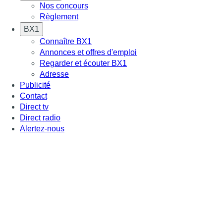
Nos concours
Règlement
BX1
Connaître BX1
Annonces et offres d'emploi
Regarder et écouter BX1
Adresse
Publicité
Contact
Direct tv
Direct radio
Alertez-nous