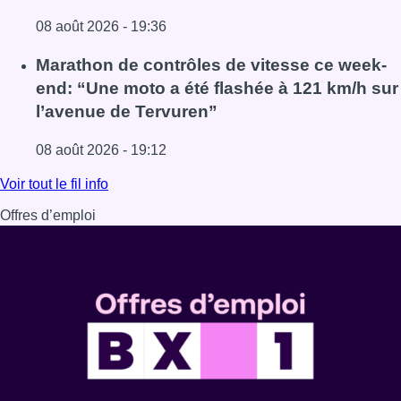
08 août 2026 - 19:36
Lire l'article Au Moeraske, Bart Hanssens recense des ins
Marathon de contrôles de vitesse ce week-
end: “Une moto a été flashée à 121 km/h sur
l’avenue de Tervuren”
08 août 2026 - 19:12
Lire l'article Marathon de contrôles de vitesse ce week-e
Voir tout le fil info
Offres d’emploi