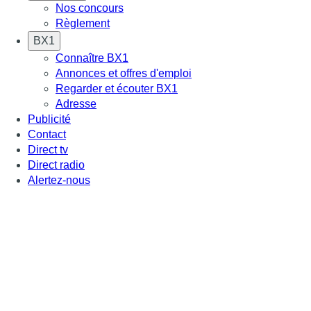
Nos concours
Règlement
BX1
Connaître BX1
Annonces et offres d'emploi
Regarder et écouter BX1
Adresse
Publicité
Contact
Direct tv
Direct radio
Alertez-nous