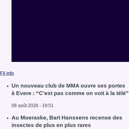
Fil info
Un nouveau club de MMA ouvre ses portes
à Evere : “C’est pas comme on voit à la télé”
08 août 2026 - 19:51
Lire l'article Un nouveau club de MMA ouvre ses portes à E
Au Moeraske, Bart Hanssens recense des
insectes de plus en plus rares