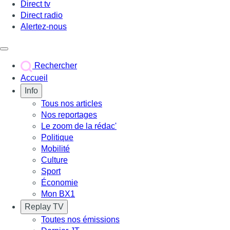
Direct tv
Direct radio
Alertez-nous
Déclencher le menu
Rechercher
Accueil
Info
Tous nos articles
Nos reportages
Le zoom de la rédac'
Politique
Mobilité
Culture
Sport
Économie
Mon BX1
Replay TV
Toutes nos émissions