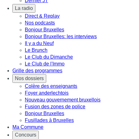
Dernier JT
La radio
Direct & Replay
Nos podcasts
Bonjour Bruxelles
Bonjour Bruxelles: les interviews
Il y a du Neuf
Le Brunch
Le Club du Dimanche
Le Club de l'Immo
Grille des programmes
Nos dossiers
Colère des enseignants
Foyer anderlechtois
Nouveau gouvernement bruxellois
Fusion des zones de police
Bonjour Bruxelles
Fusillades à Bruxelles
Ma Commune
Concours