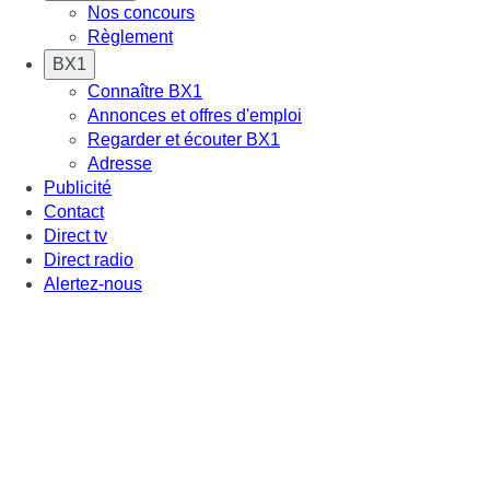
Nos concours
Règlement
BX1
Connaître BX1
Annonces et offres d'emploi
Regarder et écouter BX1
Adresse
Publicité
Contact
Direct tv
Direct radio
Alertez-nous