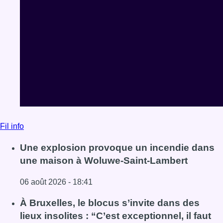
Fil info
Une explosion provoque un incendie dans
une maison à Woluwe-Saint-Lambert
06 août 2026 - 18:41
Lire l'article Une explosion provoque un incendie dans 
À Bruxelles, le blocus s’invite dans des
lieux insolites : “C’est exceptionnel, il faut