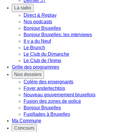
Dernier JT
La radio
Direct & Replay
Nos podcasts
Bonjour Bruxelles
Bonjour Bruxelles: les interviews
Il y a du Neuf
Le Brunch
Le Club du Dimanche
Le Club de l'Immo
Grille des programmes
Nos dossiers
Colère des enseignants
Foyer anderlechtois
Nouveau gouvernement bruxellois
Fusion des zones de police
Bonjour Bruxelles
Fusillades à Bruxelles
Ma Commune
Concours