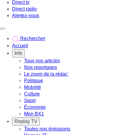
Direct tv
Direct radio
Alertez-nous
Déclencher le menu
Rechercher
Accueil
Info
Tous nos articles
Nos reportages
Le zoom de la rédac'
Politique
Mobilité
Culture
Sport
Économie
Mon BX1
Replay TV
Toutes nos émissions