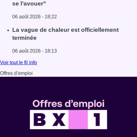
se l’avouer”
06 août 2026 - 18:22
Lire l'article À Bruxelles, le blocus s’invite dans des lieux i
La vague de chaleur est officiellement
terminée
06 août 2026 - 18:13
Lire l'article La vague de chaleur est officiellement termin
Voir tout le fil info
Offres d’emploi