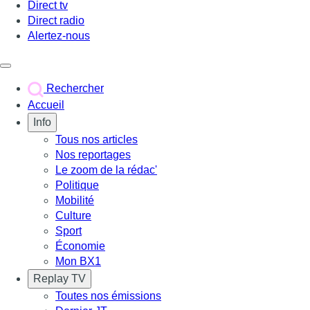
Direct tv
Direct radio
Alertez-nous
Déclencher le menu
Rechercher
Accueil
Info
Tous nos articles
Nos reportages
Le zoom de la rédac'
Politique
Mobilité
Culture
Sport
Économie
Mon BX1
Replay TV
Toutes nos émissions