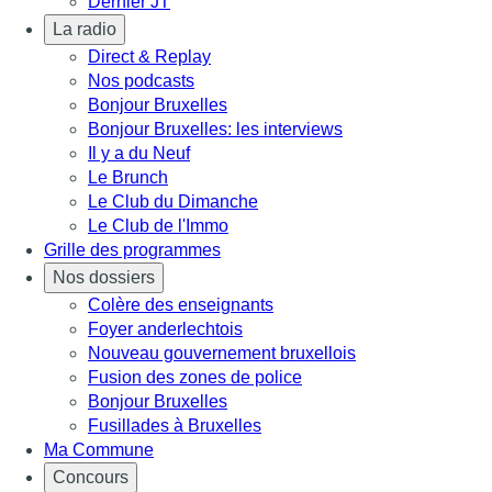
Dernier JT
La radio
Direct & Replay
Nos podcasts
Bonjour Bruxelles
Bonjour Bruxelles: les interviews
Il y a du Neuf
Le Brunch
Le Club du Dimanche
Le Club de l'Immo
Grille des programmes
Nos dossiers
Colère des enseignants
Foyer anderlechtois
Nouveau gouvernement bruxellois
Fusion des zones de police
Bonjour Bruxelles
Fusillades à Bruxelles
Ma Commune
Concours