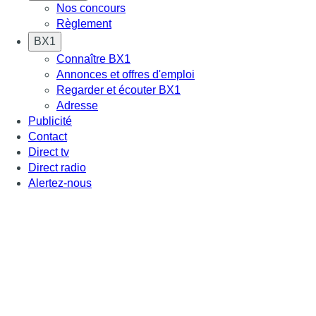
Nos concours
Règlement
BX1
Connaître BX1
Annonces et offres d'emploi
Regarder et écouter BX1
Adresse
Publicité
Contact
Direct tv
Direct radio
Alertez-nous