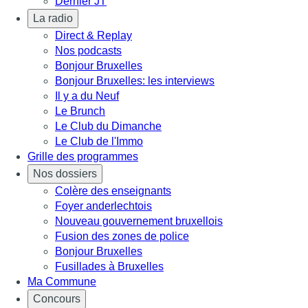
Dernier JT
La radio
Direct & Replay
Nos podcasts
Bonjour Bruxelles
Bonjour Bruxelles: les interviews
Il y a du Neuf
Le Brunch
Le Club du Dimanche
Le Club de l'Immo
Grille des programmes
Nos dossiers
Colère des enseignants
Foyer anderlechtois
Nouveau gouvernement bruxellois
Fusion des zones de police
Bonjour Bruxelles
Fusillades à Bruxelles
Ma Commune
Concours