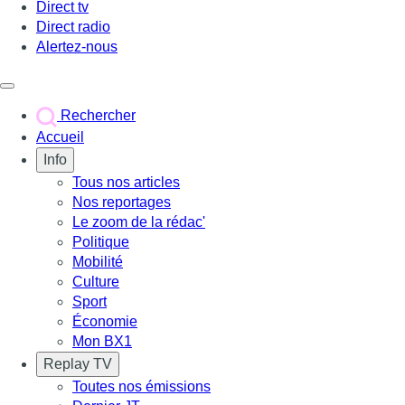
Direct tv
Direct radio
Alertez-nous
Déclencher le menu
Rechercher
Accueil
Info
Tous nos articles
Nos reportages
Le zoom de la rédac'
Politique
Mobilité
Culture
Sport
Économie
Mon BX1
Replay TV
Toutes nos émissions