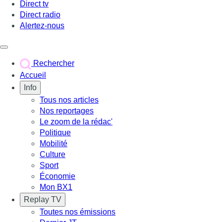
Direct tv
Direct radio
Alertez-nous
Déclencher le menu
Rechercher
Accueil
Info
Tous nos articles
Nos reportages
Le zoom de la rédac'
Politique
Mobilité
Culture
Sport
Économie
Mon BX1
Replay TV
Toutes nos émissions