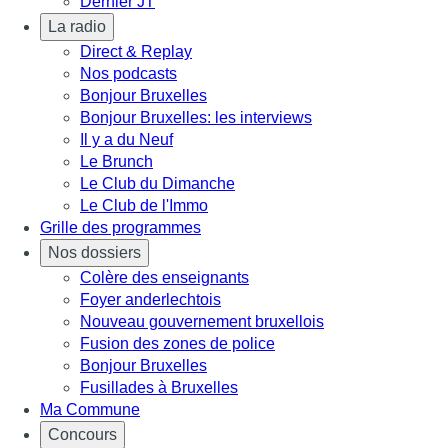
Dernier JT
La radio
Direct & Replay
Nos podcasts
Bonjour Bruxelles
Bonjour Bruxelles: les interviews
Il y a du Neuf
Le Brunch
Le Club du Dimanche
Le Club de l'Immo
Grille des programmes
Nos dossiers
Colère des enseignants
Foyer anderlechtois
Nouveau gouvernement bruxellois
Fusion des zones de police
Bonjour Bruxelles
Fusillades à Bruxelles
Ma Commune
Concours