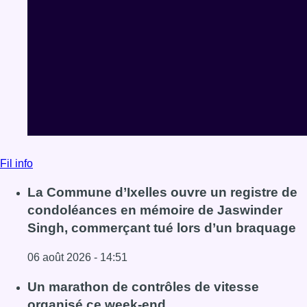
Fil info
La Commune d’Ixelles ouvre un registre de
condoléances en mémoire de Jaswinder
Singh, commerçant tué lors d’un braquage
06 août 2026 - 14:51
Lire l'article La Commune d’Ixelles ouvre un registre d
Un marathon de contrôles de vitesse
organisé ce week-end