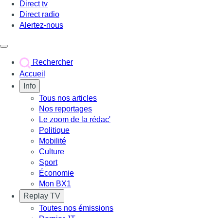
Direct tv
Direct radio
Alertez-nous
Déclencher le menu
Rechercher
Accueil
Info
Tous nos articles
Nos reportages
Le zoom de la rédac'
Politique
Mobilité
Culture
Sport
Économie
Mon BX1
Replay TV
Toutes nos émissions