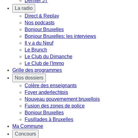
Dernier JT
La radio
Direct & Replay
Nos podcasts
Bonjour Bruxelles
Bonjour Bruxelles: les interviews
Il y a du Neuf
Le Brunch
Le Club du Dimanche
Le Club de l'Immo
Grille des programmes
Nos dossiers
Colère des enseignants
Foyer anderlechtois
Nouveau gouvernement bruxellois
Fusion des zones de police
Bonjour Bruxelles
Fusillades à Bruxelles
Ma Commune
Concours