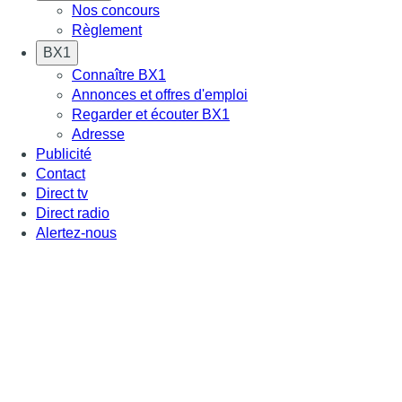
Nos concours
Règlement
BX1
Connaître BX1
Annonces et offres d'emploi
Regarder et écouter BX1
Adresse
Publicité
Contact
Direct tv
Direct radio
Alertez-nous