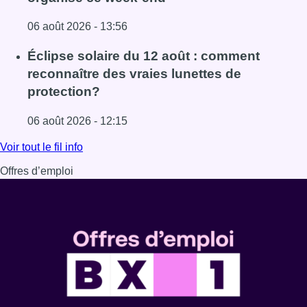
06 août 2026 - 13:56
Lire l'article Un marathon de contrôles de vitesse organi
Éclipse solaire du 12 août : comment
reconnaître des vraies lunettes de
protection?
06 août 2026 - 12:15
Lire l'article Éclipse solaire du 12 août : comment reconna
Voir tout le fil info
Offres d’emploi