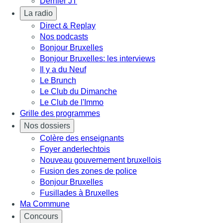
Dernier JT
La radio
Direct & Replay
Nos podcasts
Bonjour Bruxelles
Bonjour Bruxelles: les interviews
Il y a du Neuf
Le Brunch
Le Club du Dimanche
Le Club de l'Immo
Grille des programmes
Nos dossiers
Colère des enseignants
Foyer anderlechtois
Nouveau gouvernement bruxellois
Fusion des zones de police
Bonjour Bruxelles
Fusillades à Bruxelles
Ma Commune
Concours