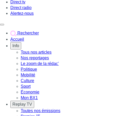
Direct tv
Direct radio
Alertez-nous
Déclencher le menu
Rechercher
Accueil
Info
Tous nos articles
Nos reportages
Le zoom de la rédac'
Politique
Mobilité
Culture
Sport
Économie
Mon BX1
Replay TV
Toutes nos émissions