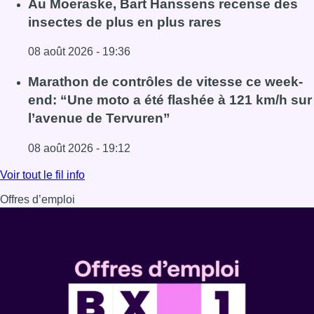
Au Moeraske, Bart Hanssens recense des
insectes de plus en plus rares
08 août 2026 - 19:36
Lire l'article Au Moeraske, Bart Hanssens recense des ins
Marathon de contrôles de vitesse ce week-
end: “Une moto a été flashée à 121 km/h sur
l’avenue de Tervuren”
08 août 2026 - 19:12
Lire l'article Marathon de contrôles de vitesse ce week-e
Voir tout le fil info
Offres d’emploi