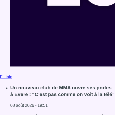
Fil info
Un nouveau club de MMA ouvre ses portes
à Evere : “C’est pas comme on voit à la télé”
08 août 2026 - 19:51
Lire l'article Un nouveau club de MMA ouvre ses portes à E