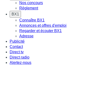
Nos concours
Règlement
BX1
Connaître BX1
Annonces et offres d'emploi
Regarder et écouter BX1
Adresse
Publicité
Contact
Direct tv
Direct radio
Alertez-nous