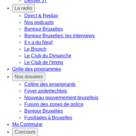
Dernier JT
La radio
Direct & Replay
Nos podcasts
Bonjour Bruxelles
Bonjour Bruxelles: les interviews
Il y a du Neuf
Le Brunch
Le Club du Dimanche
Le Club de l'Immo
Grille des programmes
Nos dossiers
Colère des enseignants
Foyer anderlechtois
Nouveau gouvernement bruxellois
Fusion des zones de police
Bonjour Bruxelles
Fusillades à Bruxelles
Ma Commune
Concours