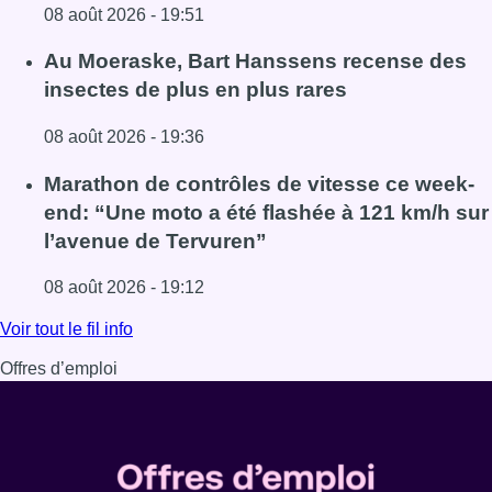
08 août 2026 - 19:51
Lire l'article Un nouveau club de MMA ouvre ses portes à E
Au Moeraske, Bart Hanssens recense des
insectes de plus en plus rares
08 août 2026 - 19:36
Lire l'article Au Moeraske, Bart Hanssens recense des ins
Marathon de contrôles de vitesse ce week-
end: “Une moto a été flashée à 121 km/h sur
l’avenue de Tervuren”
08 août 2026 - 19:12
Lire l'article Marathon de contrôles de vitesse ce week-e
Voir tout le fil info
Offres d’emploi