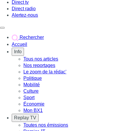
Direct tv
Direct radio
Alertez-nous
Déclencher le menu
Rechercher
Accueil
Info
Tous nos articles
Nos reportages
Le zoom de la rédac'
Politique
Mobilité
Culture
Sport
Économie
Mon BX1
Replay TV
Toutes nos émissions