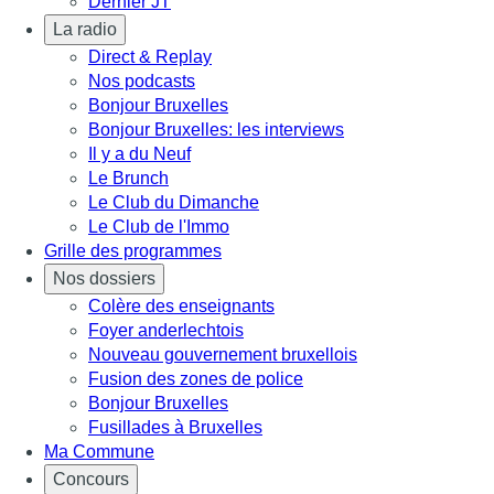
Dernier JT
La radio
Direct & Replay
Nos podcasts
Bonjour Bruxelles
Bonjour Bruxelles: les interviews
Il y a du Neuf
Le Brunch
Le Club du Dimanche
Le Club de l'Immo
Grille des programmes
Nos dossiers
Colère des enseignants
Foyer anderlechtois
Nouveau gouvernement bruxellois
Fusion des zones de police
Bonjour Bruxelles
Fusillades à Bruxelles
Ma Commune
Concours