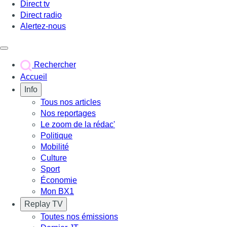
Direct tv
Direct radio
Alertez-nous
Déclencher le menu
Rechercher
Accueil
Info
Tous nos articles
Nos reportages
Le zoom de la rédac'
Politique
Mobilité
Culture
Sport
Économie
Mon BX1
Replay TV
Toutes nos émissions