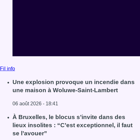
Fil info
Une explosion provoque un incendie dans
une maison à Woluwe-Saint-Lambert
06 août 2026 - 18:41
Lire l'article Une explosion provoque un incendie dans 
À Bruxelles, le blocus s’invite dans des
lieux insolites : “C’est exceptionnel, il faut
se l’avouer”