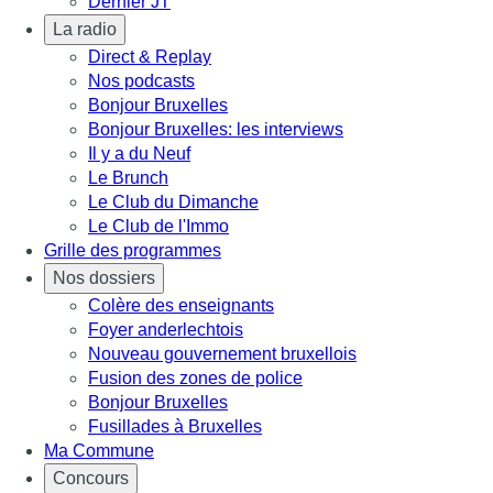
Dernier JT
La radio
Direct & Replay
Nos podcasts
Bonjour Bruxelles
Bonjour Bruxelles: les interviews
Il y a du Neuf
Le Brunch
Le Club du Dimanche
Le Club de l'Immo
Grille des programmes
Nos dossiers
Colère des enseignants
Foyer anderlechtois
Nouveau gouvernement bruxellois
Fusion des zones de police
Bonjour Bruxelles
Fusillades à Bruxelles
Ma Commune
Concours