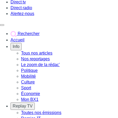
Direct tv
Direct radio
Alertez-nous
Déclencher le menu
Rechercher
Accueil
Info
Tous nos articles
Nos reportages
Le zoom de la rédac'
Politique
Mobilité
Culture
Sport
Économie
Mon BX1
Replay TV
Toutes nos émissions