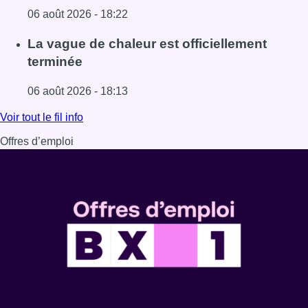
06 août 2026 - 18:22
Lire l'article À Bruxelles, le blocus s’invite dans des lieux i
La vague de chaleur est officiellement
terminée
06 août 2026 - 18:13
Lire l'article La vague de chaleur est officiellement termin
Voir tout le fil info
Offres d’emploi