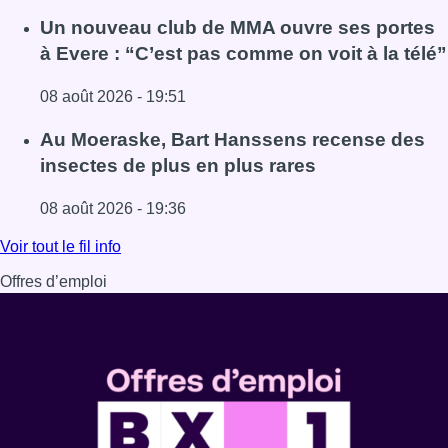
Lire l'article Deux personnes hospitalisées après un inc
Un nouveau club de MMA ouvre ses portes
à Evere : “C’est pas comme on voit à la télé”
08 août 2026 - 19:51
Lire l'article Un nouveau club de MMA ouvre ses portes à E
Au Moeraske, Bart Hanssens recense des
insectes de plus en plus rares
08 août 2026 - 19:36
Lire l'article Au Moeraske, Bart Hanssens recense des ins
Voir tout le fil info
Offres d’emploi