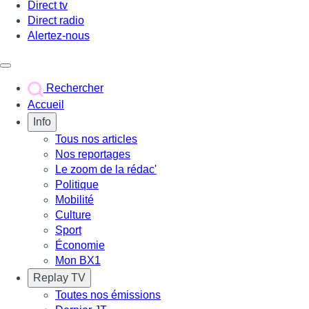
Direct tv
Direct radio
Alertez-nous
Déclencher le menu
Rechercher
Accueil
Info
Tous nos articles
Nos reportages
Le zoom de la rédac'
Politique
Mobilité
Culture
Sport
Économie
Mon BX1
Replay TV
Toutes nos émissions