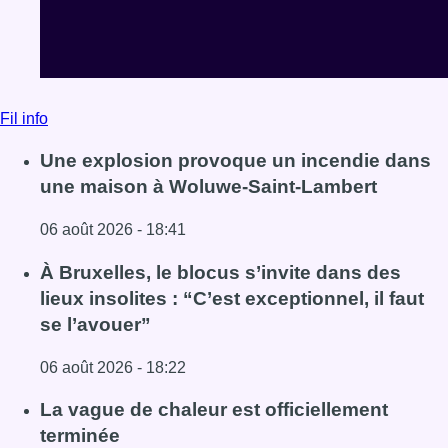
Fil info
Une explosion provoque un incendie dans
une maison à Woluwe-Saint-Lambert
06 août 2026 - 18:41
Lire l'article Une explosion provoque un incendie dans 
À Bruxelles, le blocus s’invite dans des
lieux insolites : “C’est exceptionnel, il faut
se l’avouer”
06 août 2026 - 18:22
Lire l'article À Bruxelles, le blocus s’invite dans des lieux i
La vague de chaleur est officiellement
terminée