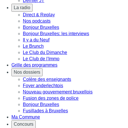
Dernier JT
La radio
Direct & Replay
Nos podcasts
Bonjour Bruxelles
Bonjour Bruxelles: les interviews
Il y a du Neuf
Le Brunch
Le Club du Dimanche
Le Club de l'Immo
Grille des programmes
Nos dossiers
Colère des enseignants
Foyer anderlechtois
Nouveau gouvernement bruxellois
Fusion des zones de police
Bonjour Bruxelles
Fusillades à Bruxelles
Ma Commune
Concours