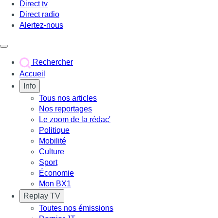
Direct tv
Direct radio
Alertez-nous
Déclencher le menu
Rechercher
Accueil
Info
Tous nos articles
Nos reportages
Le zoom de la rédac'
Politique
Mobilité
Culture
Sport
Économie
Mon BX1
Replay TV
Toutes nos émissions