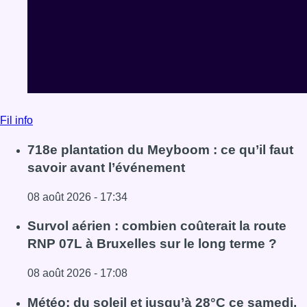
Fil info
718e plantation du Meyboom : ce qu’il faut
savoir avant l’événement
08 août 2026 - 17:34
Lire l'article 718e plantation du Meyboom : ce qu’il faut s
Survol aérien : combien coûterait la route
RNP 07L à Bruxelles sur le long terme ?
08 août 2026 - 17:08
Lire l'article Survol aérien : combien coûterait la route R
Météo: du soleil et jusqu’à 28°C ce samedi,