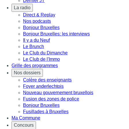
Dernier JT
La radio
Direct & Replay
Nos podcasts
Bonjour Bruxelles
Bonjour Bruxelles: les interviews
Il y a du Neuf
Le Brunch
Le Club du Dimanche
Le Club de l'Immo
Grille des programmes
Nos dossiers
Colère des enseignants
Foyer anderlechtois
Nouveau gouvernement bruxellois
Fusion des zones de police
Bonjour Bruxelles
Fusillades à Bruxelles
Ma Commune
Concours