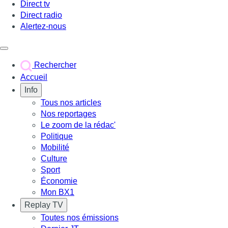
Direct tv
Direct radio
Alertez-nous
Déclencher le menu
Rechercher
Accueil
Info
Tous nos articles
Nos reportages
Le zoom de la rédac'
Politique
Mobilité
Culture
Sport
Économie
Mon BX1
Replay TV
Toutes nos émissions