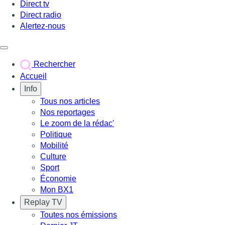
Direct tv
Direct radio
Alertez-nous
Déclencher le menu
Rechercher
Accueil
Info
Tous nos articles
Nos reportages
Le zoom de la rédac'
Politique
Mobilité
Culture
Sport
Économie
Mon BX1
Replay TV
Toutes nos émissions