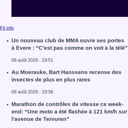
Fil info
Un nouveau club de MMA ouvre ses portes
à Evere : “C’est pas comme on voit à la télé”
08 août 2026 - 19:51
Lire l'article Un nouveau club de MMA ouvre ses portes à E
Au Moeraske, Bart Hanssens recense des
insectes de plus en plus rares
08 août 2026 - 19:36
Lire l'article Au Moeraske, Bart Hanssens recense des ins
Marathon de contrôles de vitesse ce week-
end: “Une moto a été flashée à 121 km/h sur
l’avenue de Tervuren”