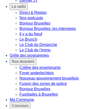
Dernier JT
La radio
Direct & Replay
Nos podcasts
Bonjour Bruxelles
Bonjour Bruxelles: les interviews
Il y a du Neuf
Le Brunch
Le Club du Dimanche
Le Club de l'Immo
Grille des programmes
Nos dossiers
Colère des enseignants
Foyer anderlechtois
Nouveau gouvernement bruxellois
Fusion des zones de police
Bonjour Bruxelles
Fusillades à Bruxelles
Ma Commune
Concours