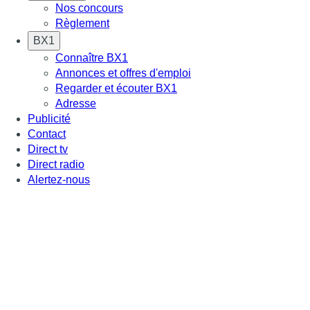
Nos concours
Règlement
BX1
Connaître BX1
Annonces et offres d'emploi
Regarder et écouter BX1
Adresse
Publicité
Contact
Direct tv
Direct radio
Alertez-nous