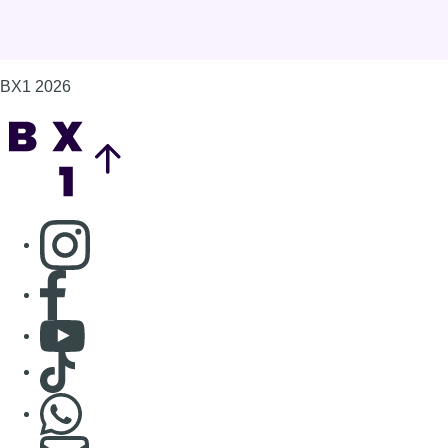
BX1 2026
Back to top
Consulter page Instagram
Consulter page Facebook
Consulter Youtube
Consulter TikTok
Nous rejoindre sur Whatsapp
S'abonner à notre newsletter