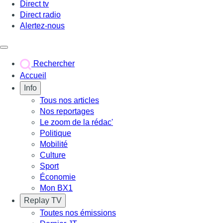
Direct tv
Direct radio
Alertez-nous
Déclencher le menu
Rechercher
Accueil
Info
Tous nos articles
Nos reportages
Le zoom de la rédac'
Politique
Mobilité
Culture
Sport
Économie
Mon BX1
Replay TV
Toutes nos émissions