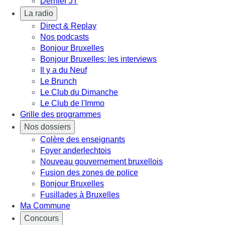
Dernier JT
La radio
Direct & Replay
Nos podcasts
Bonjour Bruxelles
Bonjour Bruxelles: les interviews
Il y a du Neuf
Le Brunch
Le Club du Dimanche
Le Club de l'Immo
Grille des programmes
Nos dossiers
Colère des enseignants
Foyer anderlechtois
Nouveau gouvernement bruxellois
Fusion des zones de police
Bonjour Bruxelles
Fusillades à Bruxelles
Ma Commune
Concours