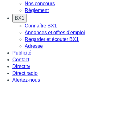
Nos concours
Règlement
BX1
Connaître BX1
Annonces et offres d'emploi
Regarder et écouter BX1
Adresse
Publicité
Contact
Direct tv
Direct radio
Alertez-nous