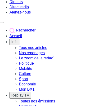
Direct tv
Direct radio
Alertez-nous
Déclencher le menu
Rechercher
Accueil
Info
Tous nos articles
Nos reportages
Le zoom de la rédac'
Politique
Mobilité
Culture
Sport
Économie
Mon BX1
Replay TV
Toutes nos émissions