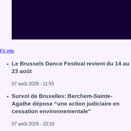
Fil info
Le Brussels Dance Festival revient du 14 au
23 août
07 août 2026 - 11:55
Lire l'article Le Brussels Dance Festival revient du 14 au 
Survol de Bruxelles: Berchem-Sainte-
Agathe dépose “une action judiciaire en
cessation environnementale”
07 août 2026 - 10:10