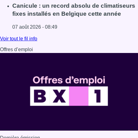
Lire l'article Survol de Bruxelles: Berchem-Sainte-Agathe
Canicule : un record absolu de climatiseurs
fixes installés en Belgique cette année
07 août 2026 - 08:49
Lire l'article Canicule : un record absolu de climatiseurs f
Voir tout le fil info
Offres d’emploi
Dernière émission