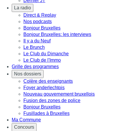
Dernier JT
La radio
Direct & Replay
Nos podcasts
Bonjour Bruxelles
Bonjour Bruxelles: les interviews
Il y a du Neuf
Le Brunch
Le Club du Dimanche
Le Club de l'Immo
Grille des programmes
Nos dossiers
Colère des enseignants
Foyer anderlechtois
Nouveau gouvernement bruxellois
Fusion des zones de police
Bonjour Bruxelles
Fusillades à Bruxelles
Ma Commune
Concours