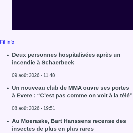
Fil info
Deux personnes hospitalisées après un
incendie à Schaerbeek
09 août 2026 - 11:48
Lire l'article Deux personnes hospitalisées après un inc
Un nouveau club de MMA ouvre ses portes
à Evere : “C’est pas comme on voit à la télé”
08 août 2026 - 19:51
Lire l'article Un nouveau club de MMA ouvre ses portes à E
Au Moeraske, Bart Hanssens recense des
insectes de plus en plus rares