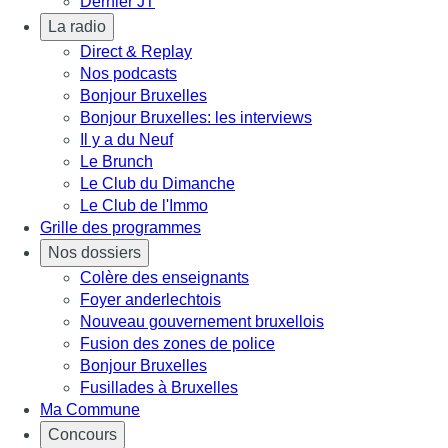
Dernier JT
La radio
Direct & Replay
Nos podcasts
Bonjour Bruxelles
Bonjour Bruxelles: les interviews
Il y a du Neuf
Le Brunch
Le Club du Dimanche
Le Club de l'Immo
Grille des programmes
Nos dossiers
Colère des enseignants
Foyer anderlechtois
Nouveau gouvernement bruxellois
Fusion des zones de police
Bonjour Bruxelles
Fusillades à Bruxelles
Ma Commune
Concours