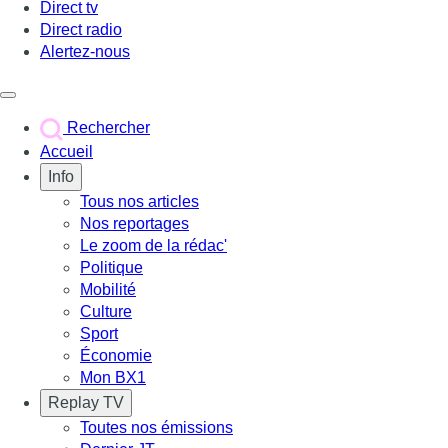
Direct tv
Direct radio
Alertez-nous
Déclencher le menu
Rechercher
Accueil
Info
Tous nos articles
Nos reportages
Le zoom de la rédac'
Politique
Mobilité
Culture
Sport
Économie
Mon BX1
Replay TV
Toutes nos émissions