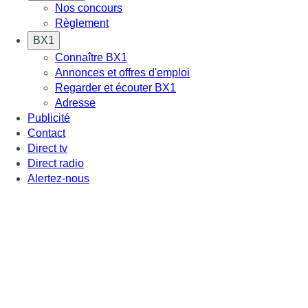
Nos concours
Règlement
BX1
Connaître BX1
Annonces et offres d'emploi
Regarder et écouter BX1
Adresse
Publicité
Contact
Direct tv
Direct radio
Alertez-nous