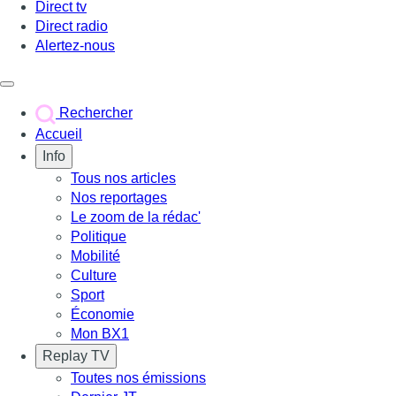
Direct tv
Direct radio
Alertez-nous
Déclencher le menu
Rechercher
Accueil
Info
Tous nos articles
Nos reportages
Le zoom de la rédac'
Politique
Mobilité
Culture
Sport
Économie
Mon BX1
Replay TV
Toutes nos émissions