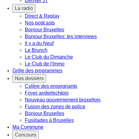
Dernier JT
La radio
Direct & Replay
Nos podcasts
Bonjour Bruxelles
Bonjour Bruxelles: les interviews
Il y a du Neuf
Le Brunch
Le Club du Dimanche
Le Club de l'Immo
Grille des programmes
Nos dossiers
Colère des enseignants
Foyer anderlechtois
Nouveau gouvernement bruxellois
Fusion des zones de police
Bonjour Bruxelles
Fusillades à Bruxelles
Ma Commune
Concours