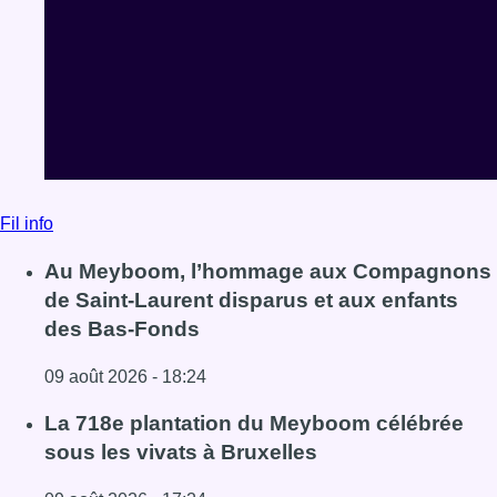
Fil info
Au Meyboom, l’hommage aux Compagnons
de Saint-Laurent disparus et aux enfants
des Bas-Fonds
09 août 2026 - 18:24
Lire l'article Au Meyboom, l’hommage aux Compagnons de
La 718e plantation du Meyboom célébrée
sous les vivats à Bruxelles