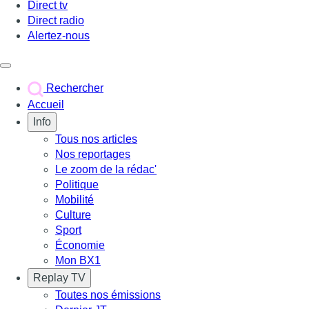
Direct tv
Direct radio
Alertez-nous
Déclencher le menu
Rechercher
Accueil
Info
Tous nos articles
Nos reportages
Le zoom de la rédac'
Politique
Mobilité
Culture
Sport
Économie
Mon BX1
Replay TV
Toutes nos émissions