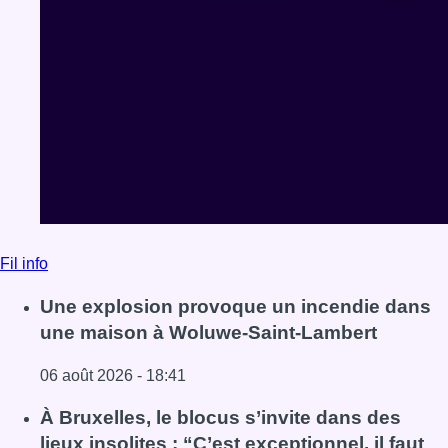
Fil info
Une explosion provoque un incendie dans
une maison à Woluwe-Saint-Lambert
06 août 2026 - 18:41
Lire l'article Une explosion provoque un incendie dans 
À Bruxelles, le blocus s’invite dans des
lieux insolites : “C’est exceptionnel, il faut