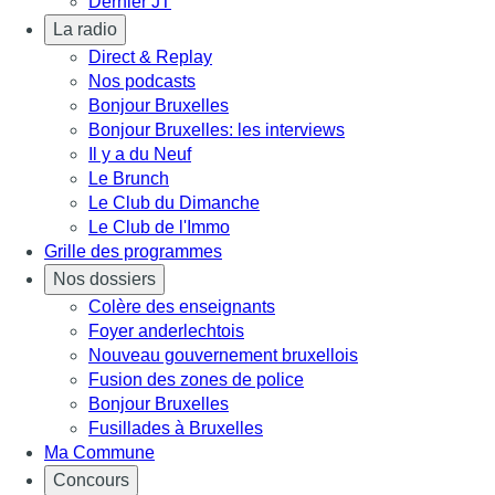
Dernier JT
La radio
Direct & Replay
Nos podcasts
Bonjour Bruxelles
Bonjour Bruxelles: les interviews
Il y a du Neuf
Le Brunch
Le Club du Dimanche
Le Club de l'Immo
Grille des programmes
Nos dossiers
Colère des enseignants
Foyer anderlechtois
Nouveau gouvernement bruxellois
Fusion des zones de police
Bonjour Bruxelles
Fusillades à Bruxelles
Ma Commune
Concours