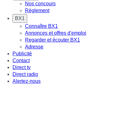
Nos concours
Règlement
BX1
Connaître BX1
Annonces et offres d'emploi
Regarder et écouter BX1
Adresse
Publicité
Contact
Direct tv
Direct radio
Alertez-nous