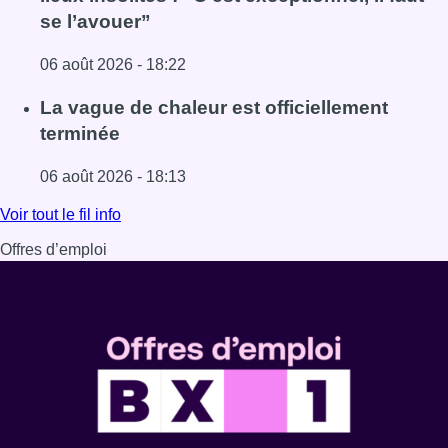
se l’avouer”
06 août 2026 - 18:22
Lire l'article À Bruxelles, le blocus s’invite dans des lieux i
La vague de chaleur est officiellement
terminée
06 août 2026 - 18:13
Lire l'article La vague de chaleur est officiellement termin
Voir tout le fil info
Offres d’emploi