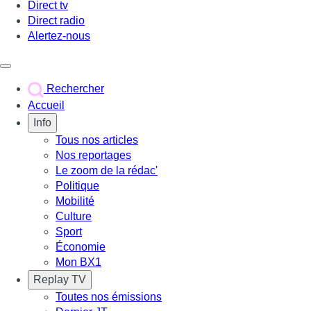
Direct tv
Direct radio
Alertez-nous
Déclencher le menu
Rechercher
Accueil
Info
Tous nos articles
Nos reportages
Le zoom de la rédac'
Politique
Mobilité
Culture
Sport
Économie
Mon BX1
Replay TV
Toutes nos émissions