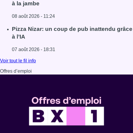
à la jambe
08 août 2026 - 11:24
Lire l'article Coups de feu sur fond de “rivalité amoureus
Pizza Nizar: un coup de pub inattendu grâce
à l’IA
07 août 2026 - 18:31
Lire l'article Pizza Nizar: un coup de pub inattendu grâce à
Voir tout le fil info
Offres d’emploi