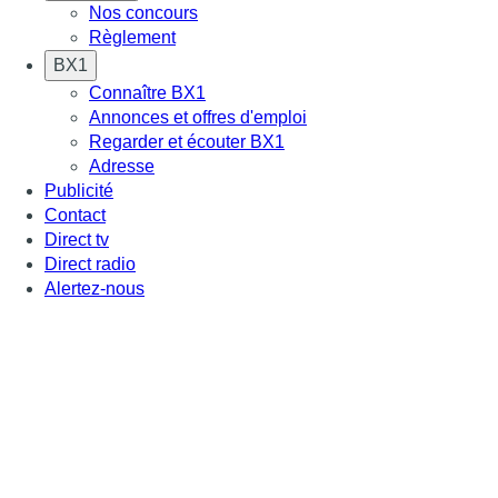
Nos concours
Règlement
BX1
Connaître BX1
Annonces et offres d'emploi
Regarder et écouter BX1
Adresse
Publicité
Contact
Direct tv
Direct radio
Alertez-nous