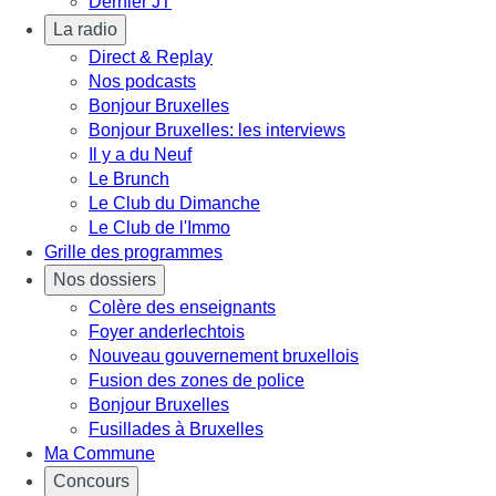
Dernier JT
La radio
Direct & Replay
Nos podcasts
Bonjour Bruxelles
Bonjour Bruxelles: les interviews
Il y a du Neuf
Le Brunch
Le Club du Dimanche
Le Club de l'Immo
Grille des programmes
Nos dossiers
Colère des enseignants
Foyer anderlechtois
Nouveau gouvernement bruxellois
Fusion des zones de police
Bonjour Bruxelles
Fusillades à Bruxelles
Ma Commune
Concours