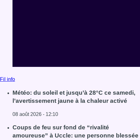
Fil info
Météo: du soleil et jusqu’à 28°C ce samedi,
l’avertissement jaune à la chaleur activé
08 août 2026 - 12:10
Lire l'article Météo: du soleil et jusqu’à 28°C ce samedi, l
Coups de feu sur fond de “rivalité
amoureuse” à Uccle: une personne blessée