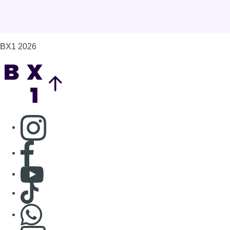
BX1 2026
Back to top
Consulter page Instagram
Consulter page Facebook
Consulter Youtube
Consulter TikTok
Nous rejoindre sur Whatsapp