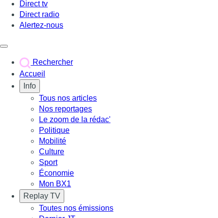
Direct tv
Direct radio
Alertez-nous
Déclencher le menu
Rechercher
Accueil
Info
Tous nos articles
Nos reportages
Le zoom de la rédac'
Politique
Mobilité
Culture
Sport
Économie
Mon BX1
Replay TV
Toutes nos émissions