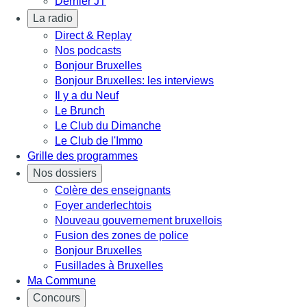
Dernier JT
La radio
Direct & Replay
Nos podcasts
Bonjour Bruxelles
Bonjour Bruxelles: les interviews
Il y a du Neuf
Le Brunch
Le Club du Dimanche
Le Club de l'Immo
Grille des programmes
Nos dossiers
Colère des enseignants
Foyer anderlechtois
Nouveau gouvernement bruxellois
Fusion des zones de police
Bonjour Bruxelles
Fusillades à Bruxelles
Ma Commune
Concours