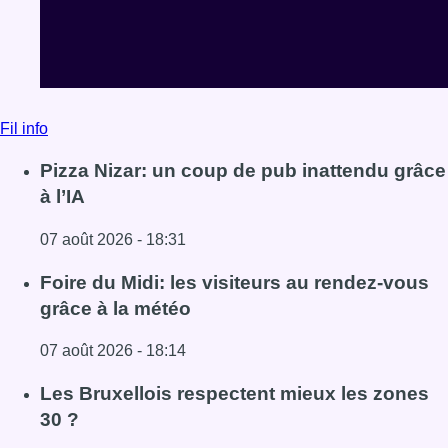
Fil info
Pizza Nizar: un coup de pub inattendu grâce
à l’IA
07 août 2026 - 18:31
Lire l'article Pizza Nizar: un coup de pub inattendu grâce à
Foire du Midi: les visiteurs au rendez-vous
grâce à la météo
07 août 2026 - 18:14
Lire l'article Foire du Midi: les visiteurs au rendez-vous g
Les Bruxellois respectent mieux les zones
30 ?