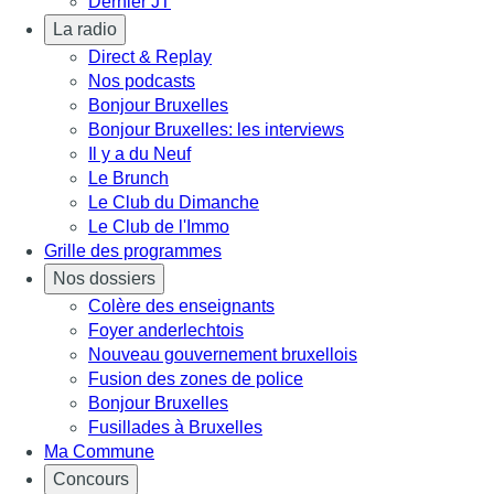
Dernier JT
La radio
Direct & Replay
Nos podcasts
Bonjour Bruxelles
Bonjour Bruxelles: les interviews
Il y a du Neuf
Le Brunch
Le Club du Dimanche
Le Club de l'Immo
Grille des programmes
Nos dossiers
Colère des enseignants
Foyer anderlechtois
Nouveau gouvernement bruxellois
Fusion des zones de police
Bonjour Bruxelles
Fusillades à Bruxelles
Ma Commune
Concours