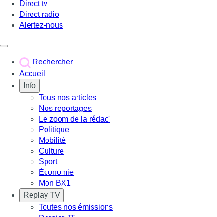
Direct tv
Direct radio
Alertez-nous
Déclencher le menu
Rechercher
Accueil
Info
Tous nos articles
Nos reportages
Le zoom de la rédac'
Politique
Mobilité
Culture
Sport
Économie
Mon BX1
Replay TV
Toutes nos émissions