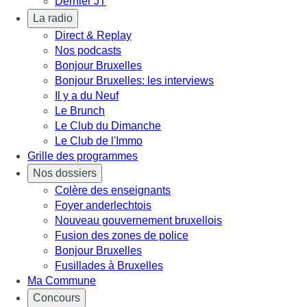
Dernier JT
La radio
Direct & Replay
Nos podcasts
Bonjour Bruxelles
Bonjour Bruxelles: les interviews
Il y a du Neuf
Le Brunch
Le Club du Dimanche
Le Club de l'Immo
Grille des programmes
Nos dossiers
Colère des enseignants
Foyer anderlechtois
Nouveau gouvernement bruxellois
Fusion des zones de police
Bonjour Bruxelles
Fusillades à Bruxelles
Ma Commune
Concours