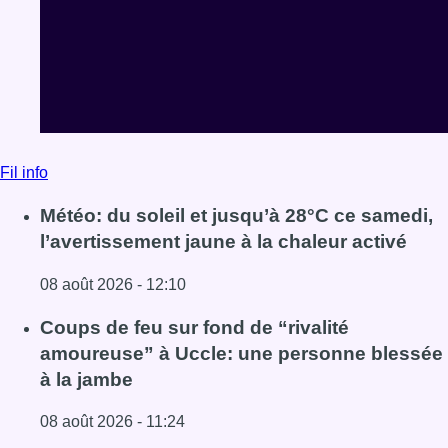
Fil info
Météo: du soleil et jusqu’à 28°C ce samedi,
l’avertissement jaune à la chaleur activé
08 août 2026 - 12:10
Lire l'article Météo: du soleil et jusqu’à 28°C ce samedi, l
Coups de feu sur fond de “rivalité
amoureuse” à Uccle: une personne blessée
à la jambe
08 août 2026 - 11:24