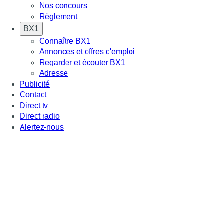
Nos concours
Règlement
BX1
Connaître BX1
Annonces et offres d'emploi
Regarder et écouter BX1
Adresse
Publicité
Contact
Direct tv
Direct radio
Alertez-nous