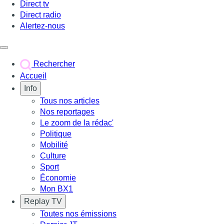
Direct tv
Direct radio
Alertez-nous
Déclencher le menu
Rechercher
Accueil
Info
Tous nos articles
Nos reportages
Le zoom de la rédac'
Politique
Mobilité
Culture
Sport
Économie
Mon BX1
Replay TV
Toutes nos émissions