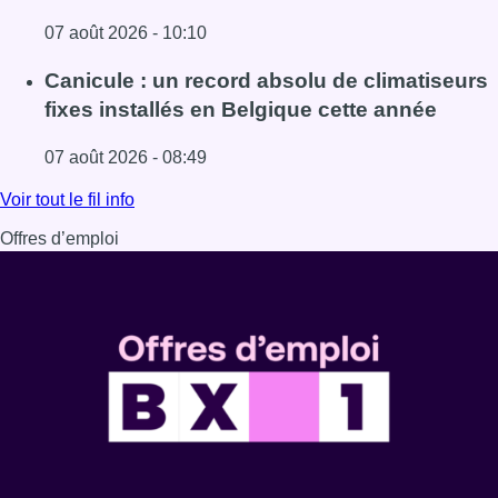
07 août 2026 - 10:10
Lire l'article Survol de Bruxelles: Berchem-Sainte-Agathe
Canicule : un record absolu de climatiseurs
fixes installés en Belgique cette année
07 août 2026 - 08:49
Lire l'article Canicule : un record absolu de climatiseurs f
Voir tout le fil info
Offres d’emploi