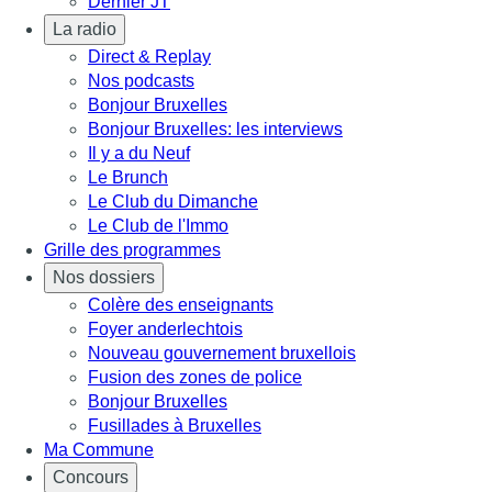
Dernier JT
La radio
Direct & Replay
Nos podcasts
Bonjour Bruxelles
Bonjour Bruxelles: les interviews
Il y a du Neuf
Le Brunch
Le Club du Dimanche
Le Club de l'Immo
Grille des programmes
Nos dossiers
Colère des enseignants
Foyer anderlechtois
Nouveau gouvernement bruxellois
Fusion des zones de police
Bonjour Bruxelles
Fusillades à Bruxelles
Ma Commune
Concours