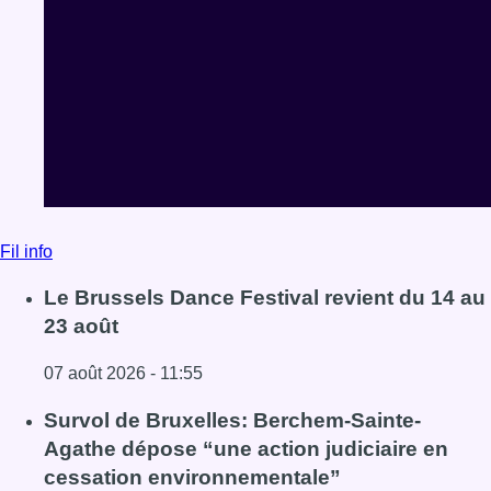
Fil info
Le Brussels Dance Festival revient du 14 au
23 août
07 août 2026 - 11:55
Lire l'article Le Brussels Dance Festival revient du 14 au 
Survol de Bruxelles: Berchem-Sainte-
Agathe dépose “une action judiciaire en
cessation environnementale”