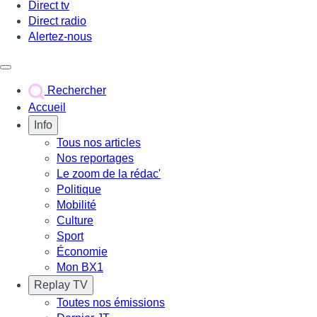
Direct tv
Direct radio
Alertez-nous
Déclencher le menu
Rechercher
Accueil
Info
Tous nos articles
Nos reportages
Le zoom de la rédac'
Politique
Mobilité
Culture
Sport
Économie
Mon BX1
Replay TV
Toutes nos émissions