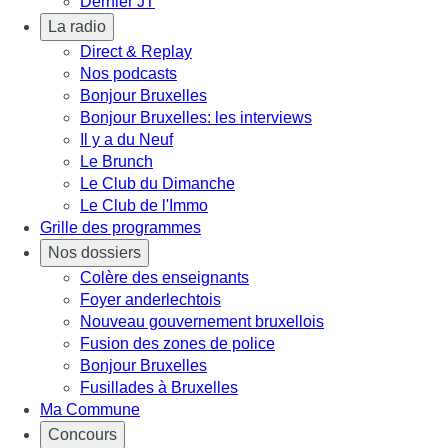
Dernier JT
La radio
Direct & Replay
Nos podcasts
Bonjour Bruxelles
Bonjour Bruxelles: les interviews
Il y a du Neuf
Le Brunch
Le Club du Dimanche
Le Club de l'Immo
Grille des programmes
Nos dossiers
Colère des enseignants
Foyer anderlechtois
Nouveau gouvernement bruxellois
Fusion des zones de police
Bonjour Bruxelles
Fusillades à Bruxelles
Ma Commune
Concours