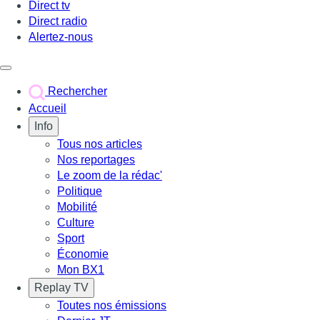
Direct tv
Direct radio
Alertez-nous
Déclencher le menu
Rechercher
Accueil
Info
Tous nos articles
Nos reportages
Le zoom de la rédac'
Politique
Mobilité
Culture
Sport
Économie
Mon BX1
Replay TV
Toutes nos émissions