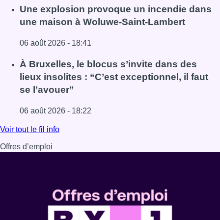
Lire l'article Schaerbeek : un important incendie dans un 
Une explosion provoque un incendie dans
une maison à Woluwe-Saint-Lambert
06 août 2026 - 18:41
Lire l'article Une explosion provoque un incendie dans 
À Bruxelles, le blocus s’invite dans des
lieux insolites : “C’est exceptionnel, il faut
se l’avouer”
06 août 2026 - 18:22
Lire l'article À Bruxelles, le blocus s’invite dans des lieux i
Voir tout le fil info
Offres d’emploi