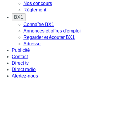
Nos concours
Règlement
BX1
Connaître BX1
Annonces et offres d'emploi
Regarder et écouter BX1
Adresse
Publicité
Contact
Direct tv
Direct radio
Alertez-nous