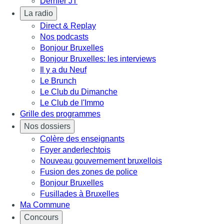
Dernier JT
La radio
Direct & Replay
Nos podcasts
Bonjour Bruxelles
Bonjour Bruxelles: les interviews
Il y a du Neuf
Le Brunch
Le Club du Dimanche
Le Club de l'Immo
Grille des programmes
Nos dossiers
Colère des enseignants
Foyer anderlechtois
Nouveau gouvernement bruxellois
Fusion des zones de police
Bonjour Bruxelles
Fusillades à Bruxelles
Ma Commune
Concours