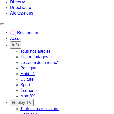
Direct tv
Direct radio
Alertez-nous
Déclencher le menu
Rechercher
Accueil
Info
Tous nos articles
Nos reportages
Le zoom de la rédac'
Politique
Mobilité
Culture
Sport
Économie
Mon BX1
Replay TV
Toutes nos émissions