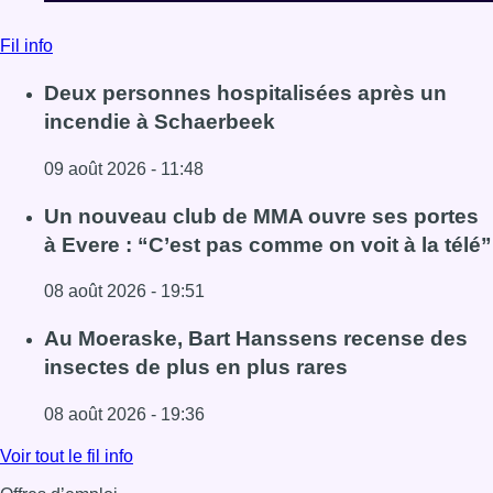
Fil info
Deux personnes hospitalisées après un
incendie à Schaerbeek
09 août 2026 - 11:48
Lire l'article Deux personnes hospitalisées après un inc
Un nouveau club de MMA ouvre ses portes
à Evere : “C’est pas comme on voit à la télé”
08 août 2026 - 19:51
Lire l'article Un nouveau club de MMA ouvre ses portes à E
Au Moeraske, Bart Hanssens recense des
insectes de plus en plus rares
08 août 2026 - 19:36
Lire l'article Au Moeraske, Bart Hanssens recense des ins
Voir tout le fil info