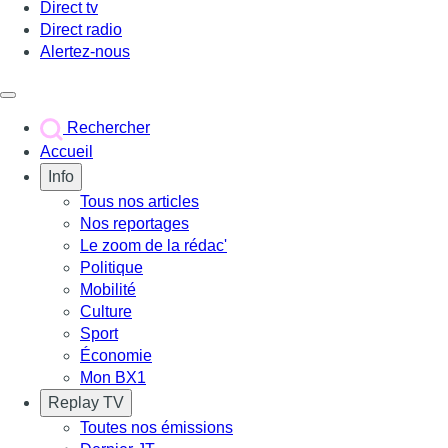
Direct tv
Direct radio
Alertez-nous
Déclencher le menu
Rechercher
Accueil
Info
Tous nos articles
Nos reportages
Le zoom de la rédac'
Politique
Mobilité
Culture
Sport
Économie
Mon BX1
Replay TV
Toutes nos émissions