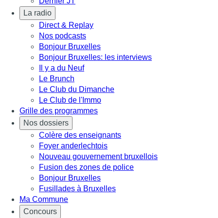
Dernier JT
La radio
Direct & Replay
Nos podcasts
Bonjour Bruxelles
Bonjour Bruxelles: les interviews
Il y a du Neuf
Le Brunch
Le Club du Dimanche
Le Club de l'Immo
Grille des programmes
Nos dossiers
Colère des enseignants
Foyer anderlechtois
Nouveau gouvernement bruxellois
Fusion des zones de police
Bonjour Bruxelles
Fusillades à Bruxelles
Ma Commune
Concours