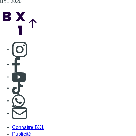
BX1 2026
Back to top
Consulter page Instagram
Consulter page Facebook
Consulter Youtube
Consulter TikTok
Nous rejoindre sur Whatsapp
S'abonner à notre newsletter
Connaître BX1
Publicité