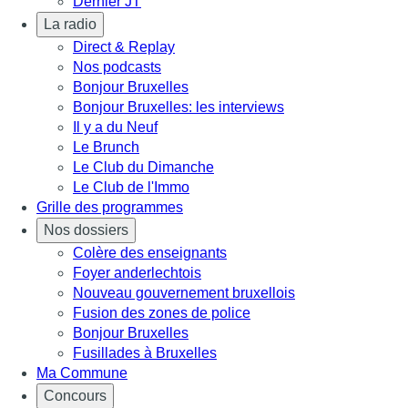
Dernier JT
La radio
Direct & Replay
Nos podcasts
Bonjour Bruxelles
Bonjour Bruxelles: les interviews
Il y a du Neuf
Le Brunch
Le Club du Dimanche
Le Club de l'Immo
Grille des programmes
Nos dossiers
Colère des enseignants
Foyer anderlechtois
Nouveau gouvernement bruxellois
Fusion des zones de police
Bonjour Bruxelles
Fusillades à Bruxelles
Ma Commune
Concours