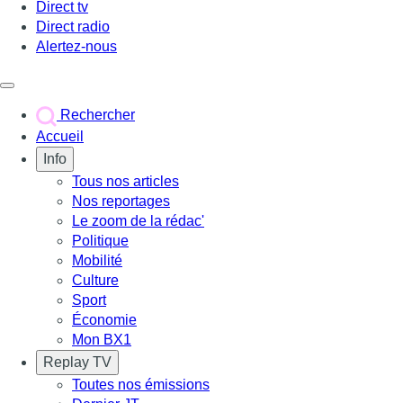
Direct tv
Direct radio
Alertez-nous
Déclencher le menu
Rechercher
Accueil
Info
Tous nos articles
Nos reportages
Le zoom de la rédac'
Politique
Mobilité
Culture
Sport
Économie
Mon BX1
Replay TV
Toutes nos émissions