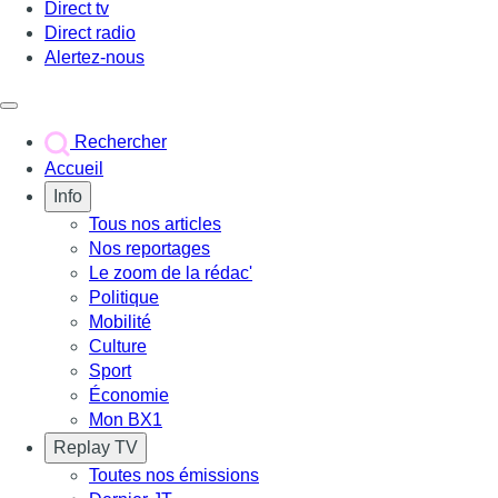
Direct tv
Direct radio
Alertez-nous
Déclencher le menu
Rechercher
Accueil
Info
Tous nos articles
Nos reportages
Le zoom de la rédac'
Politique
Mobilité
Culture
Sport
Économie
Mon BX1
Replay TV
Toutes nos émissions