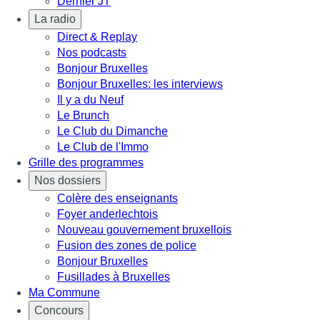
Dernier JT
La radio
Direct & Replay
Nos podcasts
Bonjour Bruxelles
Bonjour Bruxelles: les interviews
Il y a du Neuf
Le Brunch
Le Club du Dimanche
Le Club de l'Immo
Grille des programmes
Nos dossiers
Colère des enseignants
Foyer anderlechtois
Nouveau gouvernement bruxellois
Fusion des zones de police
Bonjour Bruxelles
Fusillades à Bruxelles
Ma Commune
Concours