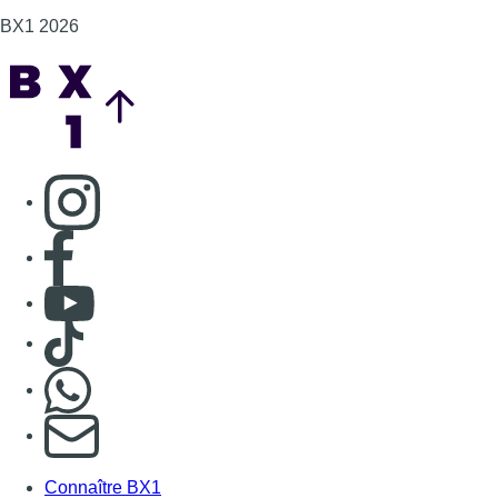
BX1 2026
Back to top
Consulter page Instagram
Consulter page Facebook
Consulter Youtube
Consulter TikTok
Nous rejoindre sur Whatsapp
S'abonner à notre newsletter
Connaître BX1