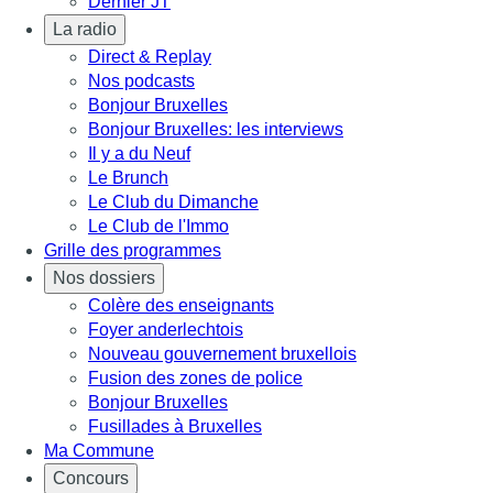
Dernier JT
La radio
Direct & Replay
Nos podcasts
Bonjour Bruxelles
Bonjour Bruxelles: les interviews
Il y a du Neuf
Le Brunch
Le Club du Dimanche
Le Club de l'Immo
Grille des programmes
Nos dossiers
Colère des enseignants
Foyer anderlechtois
Nouveau gouvernement bruxellois
Fusion des zones de police
Bonjour Bruxelles
Fusillades à Bruxelles
Ma Commune
Concours