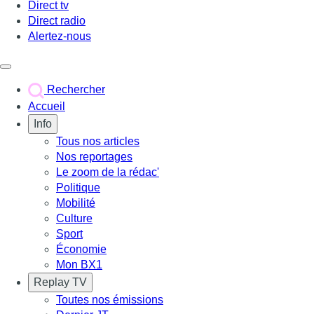
Direct tv
Direct radio
Alertez-nous
Déclencher le menu
Rechercher
Accueil
Info
Tous nos articles
Nos reportages
Le zoom de la rédac'
Politique
Mobilité
Culture
Sport
Économie
Mon BX1
Replay TV
Toutes nos émissions