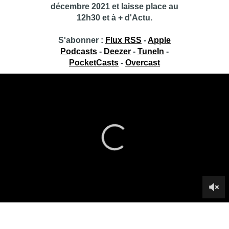
décembre 2021 et laisse place au
12h30 et à + d'Actu.
S'abonner :
Flux RSS
-
Apple
Podcasts
-
Deezer
-
TuneIn
-
PocketCasts
-
Overcast
Toujours + d’Actu
Toujours + d’Actu, c’est le concentré d’actualité de BX1+,
présenté de 12h00 à 13h30 par Fabrice Grosfilley.
Au programme de ce lundi :
– L’édito de Fabrice Grosfilley
– L’invité politique : Philippe Close, bourgmestre de Bruxelles
– L’invité actu : Lawrence Cuvelier, médecin généraliste
– L’invité culture : Paul Dujardin, directeur de Bozar
– L’invité société : Olivier Klein, chercheur en psychologie