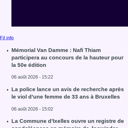
06 août 2026 - 15:22
Lire l'article Mémorial Van Damme : Nafi Thiam participer
La police lance un avis de recherche après
le viol d’une femme de 33 ans à Bruxelles
06 août 2026 - 15:02
Lire l'article La police lance un avis de recherche après 
La Commune d’Ixelles ouvre un registre de
condoléances en mémoire de Jaswinder
Singh, commerçant tué lors d’un braquage
06 août 2026 - 14:51
Lire l'article La Commune d’Ixelles ouvre un registre d
Voir tout le fil info
BX1 2026
Back to top