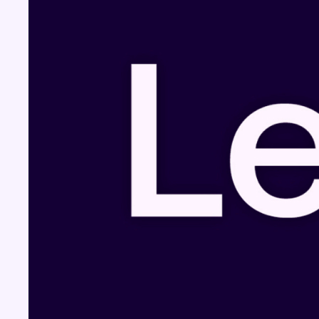
Fil info
Mémorial Van Damme : Nafi Thiam
participera au concours de la hauteur pour
la 50e édition