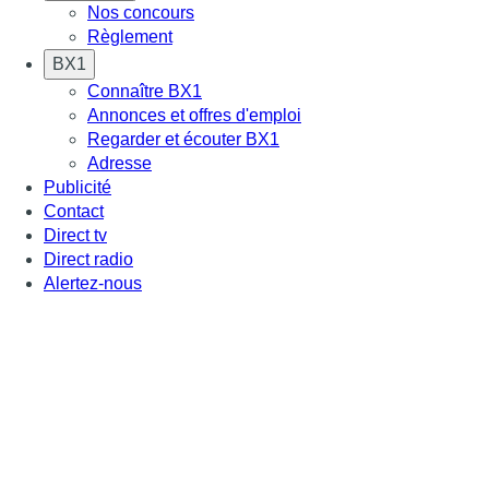
Nos concours
Règlement
BX1
Connaître BX1
Annonces et offres d'emploi
Regarder et écouter BX1
Adresse
Publicité
Contact
Direct tv
Direct radio
Alertez-nous