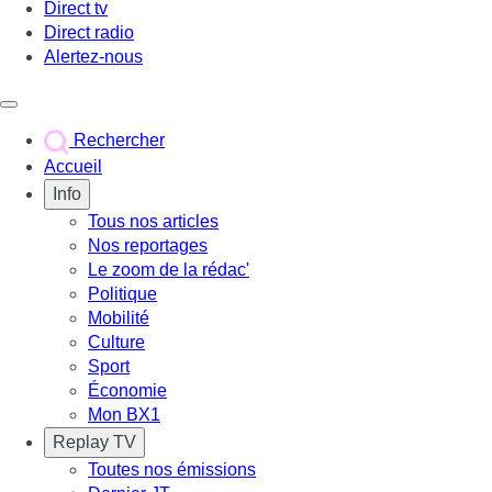
Direct tv
Direct radio
Alertez-nous
Déclencher le menu
Rechercher
Accueil
Info
Tous nos articles
Nos reportages
Le zoom de la rédac'
Politique
Mobilité
Culture
Sport
Économie
Mon BX1
Replay TV
Toutes nos émissions