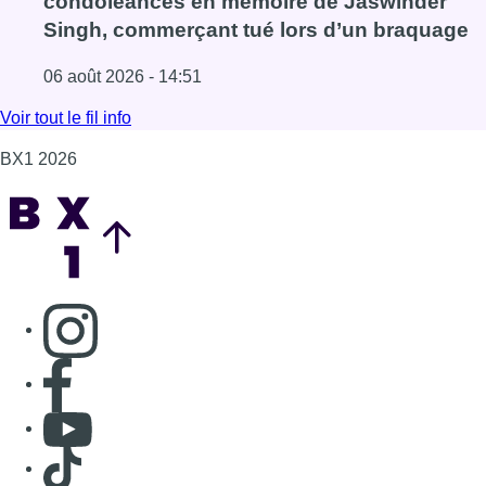
Consulter page Instagram
Consulter page Facebook
Consulter Youtube
Consulter TikTok
Nous rejoindre sur Whatsapp
S'abonner à notre newsletter
Connaître BX1
Publicité
Offres d'emploi
Contact
Mentions légales
Politique de cookies (UE)