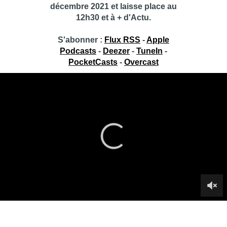
décembre 2021 et laisse place au
12h30 et à + d'Actu.
S'abonner :
Flux RSS
-
Apple
Podcasts
-
Deezer
-
TuneIn
-
PocketCasts
-
Overcast
Toujours + d’Actu
Toujours + d’Actu, c’est le concentré d’actualité de BX1+,
présenté de 12h00 à 14h00 par Fabrice Grosfilley.
Au programme de ce vendredi :
– L’édito :
Négociations au fédéral : ce feuilleton interminable
– L’invitée politique : Françoise De Smedt, cheffe de groupe
PTB au Parlement bruxellois