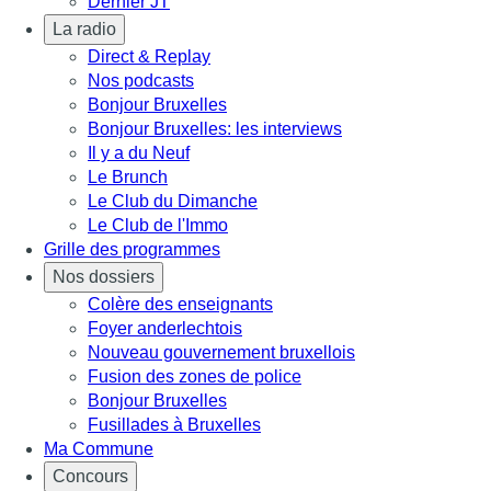
Dernier JT
La radio
Direct & Replay
Nos podcasts
Bonjour Bruxelles
Bonjour Bruxelles: les interviews
Il y a du Neuf
Le Brunch
Le Club du Dimanche
Le Club de l'Immo
Grille des programmes
Nos dossiers
Colère des enseignants
Foyer anderlechtois
Nouveau gouvernement bruxellois
Fusion des zones de police
Bonjour Bruxelles
Fusillades à Bruxelles
Ma Commune
Concours