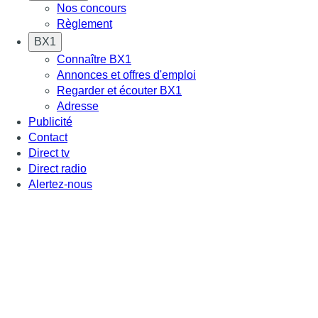
Nos concours
Règlement
BX1
Connaître BX1
Annonces et offres d'emploi
Regarder et écouter BX1
Adresse
Publicité
Contact
Direct tv
Direct radio
Alertez-nous