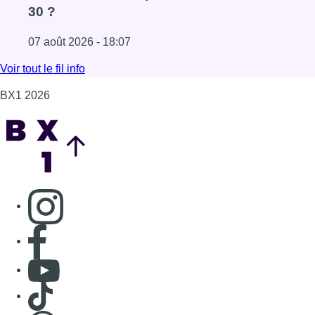
Consulter page Instagram
Consulter page Facebook
Consulter Youtube
Consulter TikTok
Nous rejoindre sur Whatsapp
S'abonner à notre newsletter
Connaître BX1
Publicité
Offres d'emploi
Contact
Mentions légales
Politique de cookies (UE)
Gérer les cookies