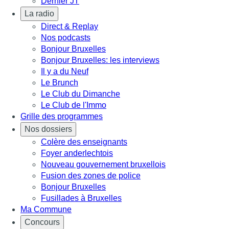
Dernier JT
La radio
Direct & Replay
Nos podcasts
Bonjour Bruxelles
Bonjour Bruxelles: les interviews
Il y a du Neuf
Le Brunch
Le Club du Dimanche
Le Club de l'Immo
Grille des programmes
Nos dossiers
Colère des enseignants
Foyer anderlechtois
Nouveau gouvernement bruxellois
Fusion des zones de police
Bonjour Bruxelles
Fusillades à Bruxelles
Ma Commune
Concours