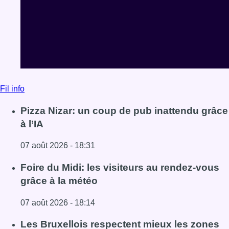
07 août 2026 - 18:31
Lire l'article Pizza Nizar: un coup de pub inattendu grâce à
Foire du Midi: les visiteurs au rendez-vous
grâce à la météo
07 août 2026 - 18:14
Lire l'article Foire du Midi: les visiteurs au rendez-vous g
Les Bruxellois respectent mieux les zones
30 ?
07 août 2026 - 18:07
Lire l'article Les Bruxellois respectent mieux les zones 30
Voir tout le fil info
BX1 2026
Back to top