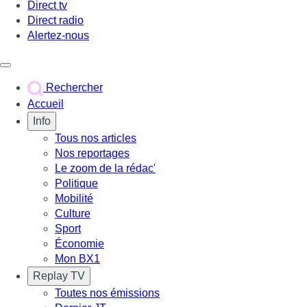
Direct tv
Direct radio
Alertez-nous
Déclencher le menu
Rechercher
Accueil
Info
Tous nos articles
Nos reportages
Le zoom de la rédac'
Politique
Mobilité
Culture
Sport
Économie
Mon BX1
Replay TV
Toutes nos émissions