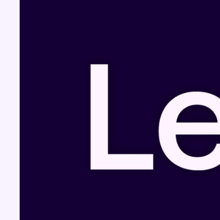
Fil info
Pizza Nizar: un coup de pub inattendu grâce
à l’IA