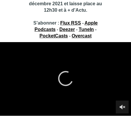
décembre 2021 et laisse place au
12h30 et à + d'Actu.
S'abonner :
Flux RSS
-
Apple
Podcasts
-
Deezer
-
TuneIn
-
PocketCasts
-
Overcast
Toujours + d’Actu – 23/02/2021
Toujours + d’Actu, l’émission d’actualité politique et culturelle
présentée de 12h à 13h30 du lundi au vendredi par Fabrice
grosfilley sur BX1+.
Infos sur le replay