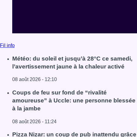
08 août 2026 - 12:10
Lire l'article Météo: du soleil et jusqu’à 28°C ce samedi, l
Coups de feu sur fond de “rivalité
amoureuse” à Uccle: une personne blessée
à la jambe
08 août 2026 - 11:24
Lire l'article Coups de feu sur fond de “rivalité amoureus
Pizza Nizar: un coup de pub inattendu grâce
à l’IA
07 août 2026 - 18:31
Lire l'article Pizza Nizar: un coup de pub inattendu grâce à
Voir tout le fil info
BX1 2026
Back to top