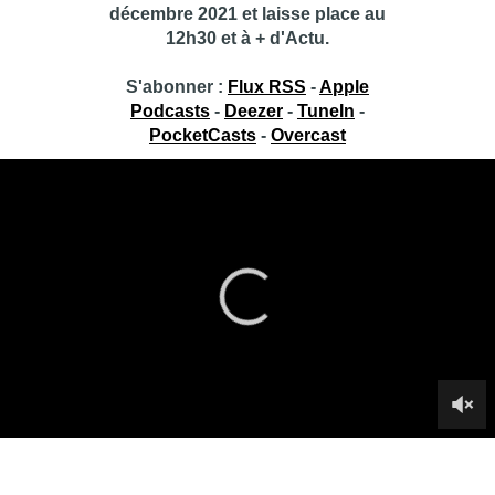
décembre 2021 et laisse place au
12h30 et à + d'Actu.
S'abonner :
Flux RSS
-
Apple
Podcasts
-
Deezer
-
TuneIn
-
PocketCasts
-
Overcast
Toujours + d’Actu – 25/11/2020
Toujours + d’Actu, l’émission d’actualité politique et culturelle
de BX1+, présentée par Fabrice Grosfilley.
Infos sur le replay