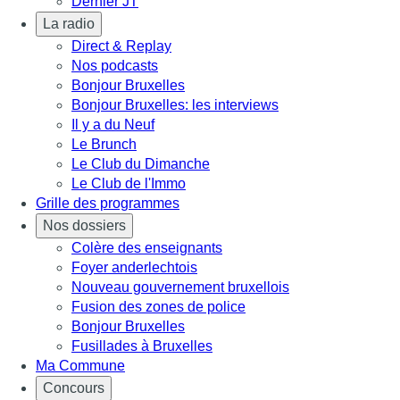
Dernier JT
La radio
Direct & Replay
Nos podcasts
Bonjour Bruxelles
Bonjour Bruxelles: les interviews
Il y a du Neuf
Le Brunch
Le Club du Dimanche
Le Club de l'Immo
Grille des programmes
Nos dossiers
Colère des enseignants
Foyer anderlechtois
Nouveau gouvernement bruxellois
Fusion des zones de police
Bonjour Bruxelles
Fusillades à Bruxelles
Ma Commune
Concours