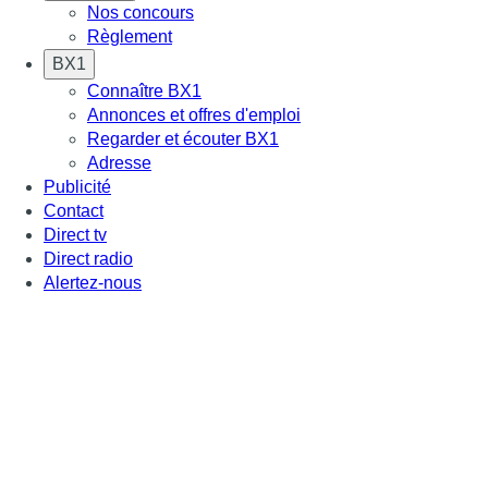
Nos concours
Règlement
BX1
Connaître BX1
Annonces et offres d'emploi
Regarder et écouter BX1
Adresse
Publicité
Contact
Direct tv
Direct radio
Alertez-nous