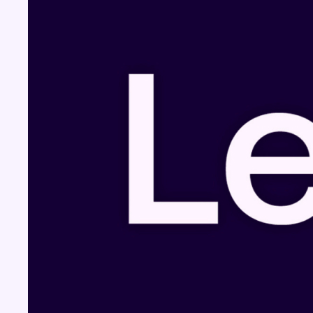
Fil info
Météo: du soleil et jusqu’à 28°C ce samedi,
l’avertissement jaune à la chaleur activé