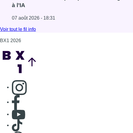
Consulter page Instagram
Consulter page Facebook
Consulter Youtube
Consulter TikTok
Nous rejoindre sur Whatsapp
S'abonner à notre newsletter
Connaître BX1
Publicité
Offres d'emploi
Contact
Mentions légales
Politique de cookies (UE)
Gérer les cookies