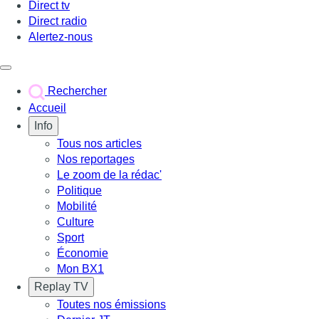
Direct tv
Direct radio
Alertez-nous
Déclencher le menu
Rechercher
Accueil
Info
Tous nos articles
Nos reportages
Le zoom de la rédac'
Politique
Mobilité
Culture
Sport
Économie
Mon BX1
Replay TV
Toutes nos émissions