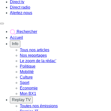
Direct tv
Direct radio
Alertez-nous
Déclencher le menu
Rechercher
Accueil
Info
Tous nos articles
Nos reportages
Le zoom de la rédac'
Politique
Mobilité
Culture
Sport
Économie
Mon BX1
Replay TV
Toutes nos émissions