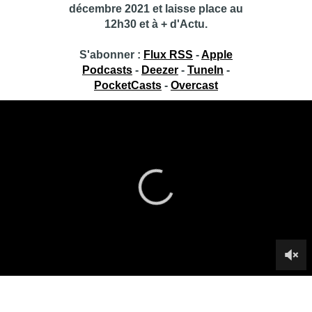
décembre 2021 et laisse place au
12h30 et à + d'Actu.
S'abonner :
Flux RSS
-
Apple
Podcasts
-
Deezer
-
TuneIn
-
PocketCasts
-
Overcast
Toujours + d’Actu – 08/10/2020
Toujours + d’Actu, l’émission d’actualité et de culture présentée
par Fabrice Grosfilley.
Infos sur le replay