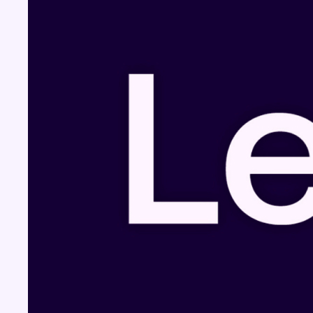
Fil info
Un nouveau club de MMA ouvre ses portes
à Evere : “C’est pas comme on voit à la télé”