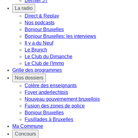
Dernier JT
La radio
Direct & Replay
Nos podcasts
Bonjour Bruxelles
Bonjour Bruxelles: les interviews
Il y a du Neuf
Le Brunch
Le Club du Dimanche
Le Club de l'Immo
Grille des programmes
Nos dossiers
Colère des enseignants
Foyer anderlechtois
Nouveau gouvernement bruxellois
Fusion des zones de police
Bonjour Bruxelles
Fusillades à Bruxelles
Ma Commune
Concours