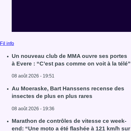
08 août 2026 - 19:51
Lire l'article Un nouveau club de MMA ouvre ses portes à E
Au Moeraske, Bart Hanssens recense des
insectes de plus en plus rares
08 août 2026 - 19:36
Lire l'article Au Moeraske, Bart Hanssens recense des ins
Marathon de contrôles de vitesse ce week-
end: “Une moto a été flashée à 121 km/h sur
l’avenue de Tervuren”
08 août 2026 - 19:12
Lire l'article Marathon de contrôles de vitesse ce week-e
Voir tout le fil info
BX1 2026
Back to top