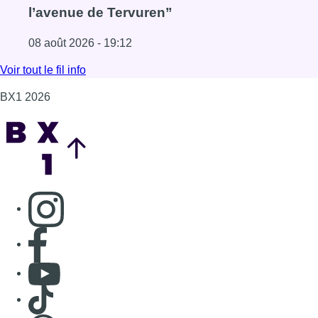
Consulter page Instagram
Consulter page Facebook
Consulter Youtube
Consulter TikTok
Nous rejoindre sur Whatsapp
S'abonner à notre newsletter
Connaître BX1
Publicité
Offres d'emploi
Contact
Mentions légales
Politique de cookies (UE)
Gérer les cookies