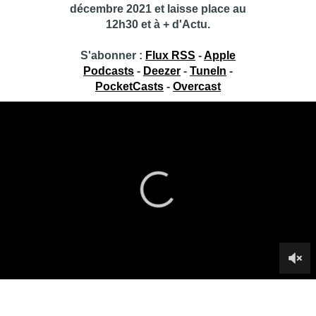
décembre 2021 et laisse place au
12h30 et à + d'Actu.
S'abonner :
Flux RSS
-
Apple
Podcasts
-
Deezer
-
TuneIn
-
PocketCasts
-
Overcast
Toujours + d’Actu
Toujours + d’Actu, c’est le concentré d’actualité de BX1+,
présenté de 12h00 à 13h30 par Fabrice Grosfilley : découvrez
l’émission du jeudi 4 juin 2020.
Infos sur le replay