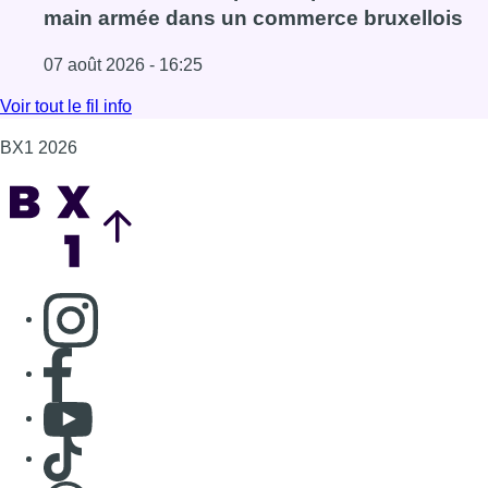
Consulter page Instagram
Consulter page Facebook
Consulter Youtube
Consulter TikTok
Nous rejoindre sur Whatsapp
S'abonner à notre newsletter
Connaître BX1
Publicité
Offres d'emploi
Contact
Mentions légales
Politique de cookies (UE)
Gérer les cookies