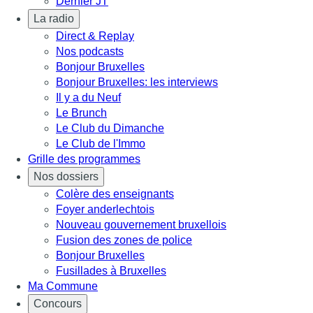
Dernier JT
La radio
Direct & Replay
Nos podcasts
Bonjour Bruxelles
Bonjour Bruxelles: les interviews
Il y a du Neuf
Le Brunch
Le Club du Dimanche
Le Club de l'Immo
Grille des programmes
Nos dossiers
Colère des enseignants
Foyer anderlechtois
Nouveau gouvernement bruxellois
Fusion des zones de police
Bonjour Bruxelles
Fusillades à Bruxelles
Ma Commune
Concours