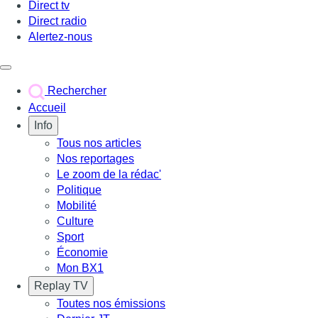
Direct tv
Direct radio
Alertez-nous
Déclencher le menu
Rechercher
Accueil
Info
Tous nos articles
Nos reportages
Le zoom de la rédac'
Politique
Mobilité
Culture
Sport
Économie
Mon BX1
Replay TV
Toutes nos émissions