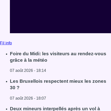
07 août 2026 - 18:14
Lire l'article Foire du Midi: les visiteurs au rendez-vous g
Les Bruxellois respectent mieux les zones
30 ?
07 août 2026 - 18:07
Lire l'article Les Bruxellois respectent mieux les zones 30
Deux mineurs interpellés après un vol à
main armée dans un commerce bruxellois
07 août 2026 - 16:25
Lire l'article Deux mineurs interpellés après un vol à ma
Voir tout le fil info
BX1 2026
Back to top