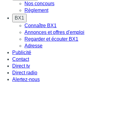
Nos concours
Règlement
BX1
Connaître BX1
Annonces et offres d'emploi
Regarder et écouter BX1
Adresse
Publicité
Contact
Direct tv
Direct radio
Alertez-nous