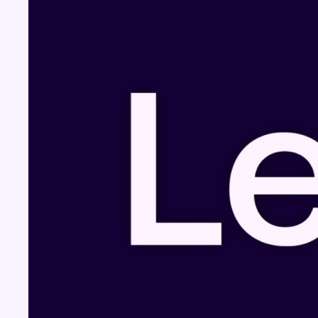
Fil info
Un nouveau club de MMA ouvre ses portes
à Evere : “C’est pas comme on voit à la télé”