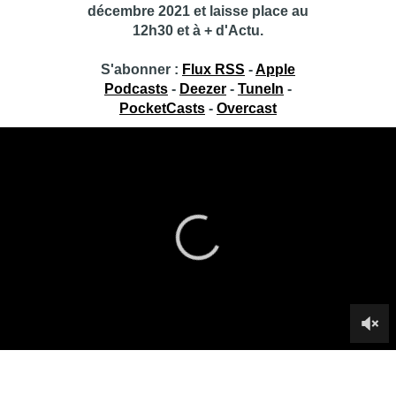
décembre 2021 et laisse place au
12h30 et à + d'Actu.
S'abonner :
Flux RSS
-
Apple
Podcasts
-
Deezer
-
TuneIn
-
PocketCasts
-
Overcast
Toujours + d’Actu
Toujours + d’Actu, c’est le concentré d’actualité de BX1+,
présenté de 12h00 à 13h00 par Fabrice Grosfilley : découvrez
l’émission du mercredi 8 avril 2020.
Infos sur le replay