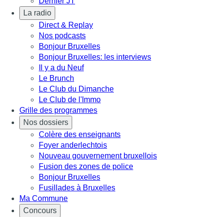
Dernier JT
La radio
Direct & Replay
Nos podcasts
Bonjour Bruxelles
Bonjour Bruxelles: les interviews
Il y a du Neuf
Le Brunch
Le Club du Dimanche
Le Club de l'Immo
Grille des programmes
Nos dossiers
Colère des enseignants
Foyer anderlechtois
Nouveau gouvernement bruxellois
Fusion des zones de police
Bonjour Bruxelles
Fusillades à Bruxelles
Ma Commune
Concours