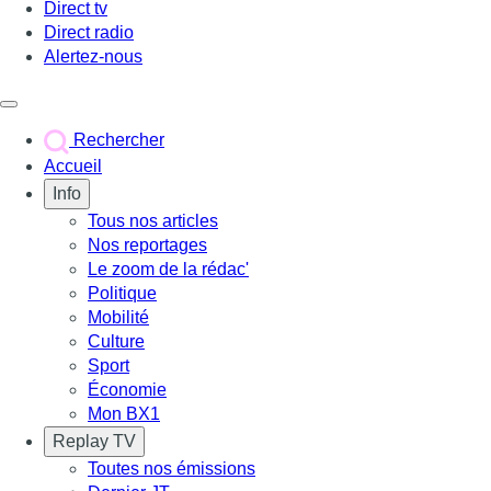
Direct tv
Direct radio
Alertez-nous
Déclencher le menu
Rechercher
Accueil
Info
Tous nos articles
Nos reportages
Le zoom de la rédac'
Politique
Mobilité
Culture
Sport
Économie
Mon BX1
Replay TV
Toutes nos émissions