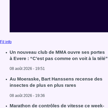
08 août 2026 - 19:51
Lire l'article Un nouveau club de MMA ouvre ses portes à E
Au Moeraske, Bart Hanssens recense des
insectes de plus en plus rares
08 août 2026 - 19:36
Lire l'article Au Moeraske, Bart Hanssens recense des ins
Marathon de contrôles de vitesse ce week-
end: “Une moto a été flashée à 121 km/h sur
l’avenue de Tervuren”
08 août 2026 - 19:12
Lire l'article Marathon de contrôles de vitesse ce week-e
Voir tout le fil info
BX1 2026
Back to top