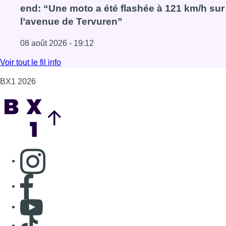
Consulter page Instagram
Consulter page Facebook
Consulter Youtube
Consulter TikTok
Nous rejoindre sur Whatsapp
S'abonner à notre newsletter
Connaître BX1
Publicité
Offres d'emploi
Contact
Mentions légales
Politique de cookies (UE)