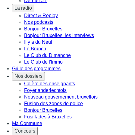
Dernier JT
La radio
Direct & Replay
Nos podcasts
Bonjour Bruxelles
Bonjour Bruxelles: les interviews
Il y a du Neuf
Le Brunch
Le Club du Dimanche
Le Club de l'Immo
Grille des programmes
Nos dossiers
Colère des enseignants
Foyer anderlechtois
Nouveau gouvernement bruxellois
Fusion des zones de police
Bonjour Bruxelles
Fusillades à Bruxelles
Ma Commune
Concours