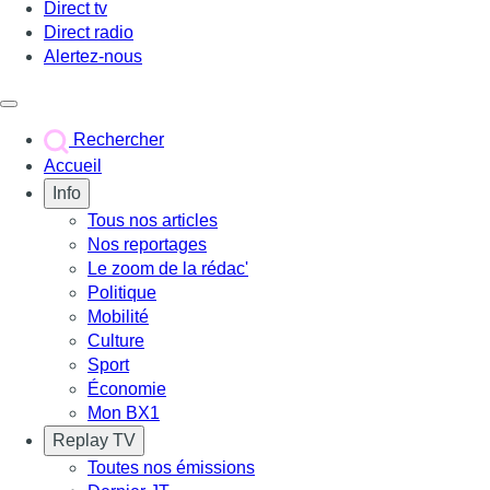
Direct tv
Direct radio
Alertez-nous
Déclencher le menu
Rechercher
Accueil
Info
Tous nos articles
Nos reportages
Le zoom de la rédac'
Politique
Mobilité
Culture
Sport
Économie
Mon BX1
Replay TV
Toutes nos émissions