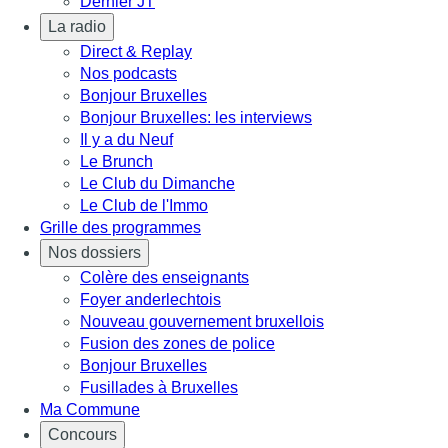
Dernier JT
La radio
Direct & Replay
Nos podcasts
Bonjour Bruxelles
Bonjour Bruxelles: les interviews
Il y a du Neuf
Le Brunch
Le Club du Dimanche
Le Club de l'Immo
Grille des programmes
Nos dossiers
Colère des enseignants
Foyer anderlechtois
Nouveau gouvernement bruxellois
Fusion des zones de police
Bonjour Bruxelles
Fusillades à Bruxelles
Ma Commune
Concours