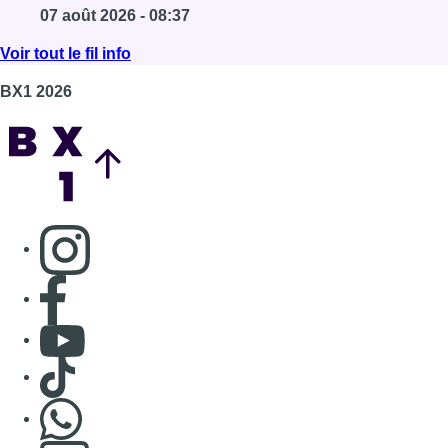
07 août 2026 - 08:37
Lire l'article La grève chez Bpost a eu un “impact signi
Voir tout le fil info
BX1 2026
Back to top
Consulter page Instagram
Consulter page Facebook
Consulter Youtube
Consulter TikTok
Nous rejoindre sur Whatsapp