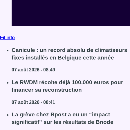
Fil info
Canicule : un record absolu de climatiseurs
fixes installés en Belgique cette année
07 août 2026 - 08:49
Lire l'article Canicule : un record absolu de climatiseu
Le RWDM récolte déjà 100.000 euros pour
financer sa reconstruction
07 août 2026 - 08:41
Lire l'article Le RWDM récolte déjà 100.000 euros pour
La grève chez Bpost a eu un “impact
significatif” sur les résultats de Bnode