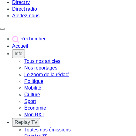
Direct tv
Direct radio
Alertez-nous
Déclencher le menu
Rechercher
Accueil
Info
Tous nos articles
Nos reportages
Le zoom de la rédac'
Politique
Mobilité
Culture
Sport
Économie
Mon BX1
Replay TV
Toutes nos émissions